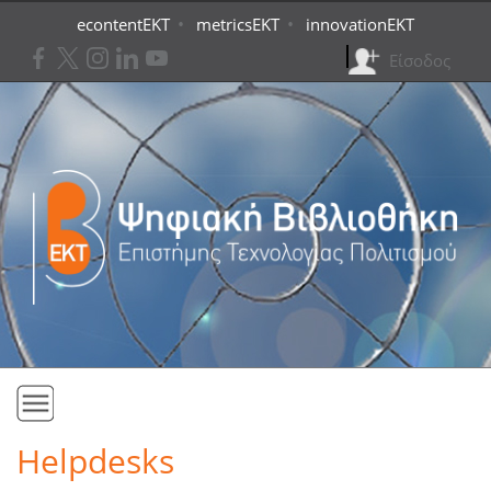
Skip to main content
•
•
econtentEKT
metricsEKT
innovationEKT
Είσοδος
Αρχική
Helpdesks
Συλλογές