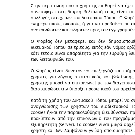
Στην περίπτωση που ο χρήστης επιθυμεί να έχει
συνεισφέρει στη διαρκή βελτίωσή τους, είναι α
συλλογής στοιχείων του Δικτυακού Τόπου. Ο Φορέ
ενημερωτικούς σκοπούς ή για να προβαίνει σε α
ανακοινώσεων και ειδήσεων προς τον εγγεγραμμέν
Ο Φορέας δεν μεταφέρει και δεν δημοσιοποιε
Δικτυακού Τόπου σε τρίτους, εκτός εάν νόμος ορ
κάτι τέτοιο είναι απαραίτητο για την εύρυθμη λ
των λειτουργιών του.
Ο Φορέας είναι δυνατόν να επεξεργάζεται τμήμα
χρήστες για λόγους στατιστικούς και βελτίωσ
χρήστης μπορεί να επικοινωνεί με τον διαχειριστ
διασταυρώσει την ύπαρξη προσωπικού του αρχείου
Κατά τη χρήση του Δικτυακού Τόπου μπορεί να σ
αναγνώρισης των χρηστών του Διαδικτυακού Τό
cookies ή/και την παρακολούθηση διευθύνσεων πρ
προκύπτουν από την επικοινωνία του προγράμμα
εξυπηρετητή (server). Τα cookies είναι μικρά αρχ
χρήστη και δεν λαμβάνουν γνώση οποιουδήποτε ε