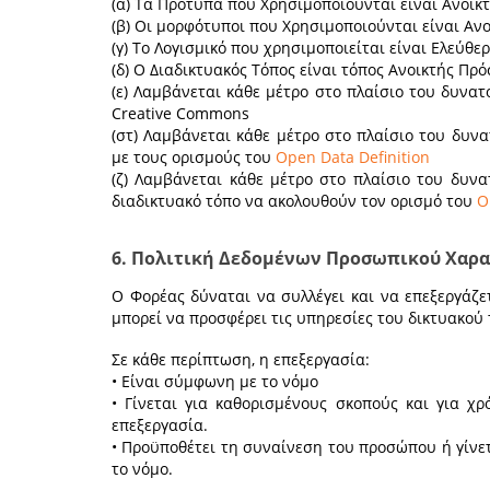
(α) Τα Πρότυπα που Χρησιμοποιούνται είναι Ανοικ
(β) Οι μορφότυποι που Χρησιμοποιούνται είναι Ανο
(γ) Το Λογισμικό που χρησιμοποιείται είναι Ελεύθε
(δ) Ο Διαδικτυακός Τόπος είναι τόπος Ανοικτής Πρ
(ε) Λαμβάνεται κάθε μέτρο στο πλαίσιο του δυνατ
Creative Commons
(στ) Λαμβάνεται κάθε μέτρο στο πλαίσιο του δυν
με τους ορισμούς του
Open Data Definition
(ζ) Λαμβάνεται κάθε μέτρο στο πλαίσιο του δυν
διαδικτυακό τόπο να ακολουθούν τον ορισμό του
O
6. Πολιτική Δεδομένων Προσωπικού Χαρ
Ο Φορέας δύναται να συλλέγει και να επεξεργάζ
μπορεί να προσφέρει τις υπηρεσίες του δικτυακού 
Σε κάθε περίπτωση, η επεξεργασία:
• Είναι σύμφωνη με το νόμο
• Γίνεται για καθορισμένους σκοπούς και για 
επεξεργασία.
• Προϋποθέτει τη συναίνεση του προσώπου ή γίνε
το νόμο.