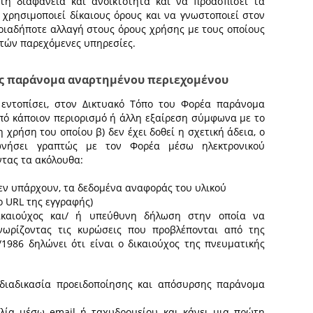
η διαφάνεια και ανοικτότητα και να προασπίσει τα
χρησιμοποιεί δίκαιους όρους και να γνωστοποιεί στον
ποιαδήποτε αλλαγή στους όρους χρήσης με τους οποίους
αυτών παρεχόμενες υπηρεσίες.
ης παράνομα αναρτημένου περιεχομένου
 εντοπίσει, στον Δικτυακό Τόπο του Φορέα παράνομα
από κάποιον περιορισμό ή άλλη εξαίρεση σύμφωνα με το
η χρήση του οποίου β) δεν έχει δοθεί η σχετική άδεια, ο
ωνήσει γραπτώς με τον Φορέα μέσω ηλεκτρονικού
ντας τα ακόλουθα:
δεν υπάρχουν, τα δεδομένα αναφοράς του υλικού
το URL της εγγραφής)
δικαιούχος και/ ή υπεύθυνη δήλωση στην οποία να
νωρίζοντας τις κυρώσεις που προβλέπονται από της
/1986 δηλώνει ότι είναι ο δικαιούχος της πνευματικής
 διαδικασία προειδοποίησης και απόσυρσης παράνομα
ελία μέσω email ή ταχυδρομείου και κάνει μια πρώτη