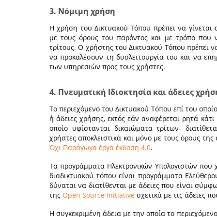
3. Νόμιμη χρήση
Η χρήση του Δικτυακού Τόπου πρέπει να γίνεται 
με τους όρους του παρόντος και με τρόπο που 
τρίτους. Ο χρήστης του Δικτυακού Τόπου πρέπει ν
να προκαλέσουν τη δυσλειτουργία του και να επ
των υπηρεσιών προς τους χρήστες.
4. Πνευματική Ιδιοκτησία και άδειες χρήσ
Το περιεχόμενο του Δικτυακού Τόπου επί του οποί
ή άδειες χρήσης, εκτός εάν αναφέρεται ρητά κάτι 
οποίο υφίστανται δικαιώματα τρίτων- διατίθε
χρήστες αποκλειστικά και μόνο με τους όρους της
Όχι Παράγωγα έργα έκδοση 4.0
.
Τα προγράμματα Ηλεκτρονικών Υπολογιστών που χ
διαδικτυακού τόπου είναι προγράμματα Ελεύθερου
δύναται να διατίθενται με άδειες που είναι σύμφ
της
Open Source Initiative
σχετικά με τις άδειες πο
Η συγκεκριμένη άδεια με την οποία το περιεχόμενο 