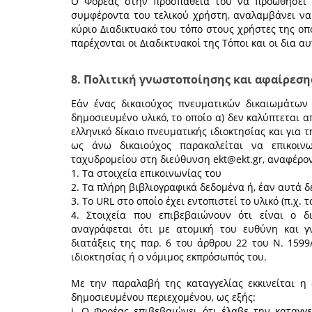
Ο Φορέας στην προσπάθειά του να προωθήσει τ
συμφέροντα του τελικού χρήστη, αναλαμβάνει να 
κύριο Διαδικτυακό του τόπο στους χρήστες της ο
παρέχονται οι Διαδικτυακοί της Τόποι και οι δια 
8. Πολιτική γνωστοποίησης και αφαίρεσ
Εάν ένας δικαιούχος πνευματικών δικαιωμάτων
δημοσιευμένο υλικό, το οποίο α) δεν καλύπτεται 
ελληνικό δίκαιο πνευματικής ιδιοκτησίας και για τ
ως άνω δικαιούχος παρακαλείται να επικοιν
ταχυδρομείου στη διεύθυνση
ekt@ekt.gr
, αναφέρο
1. Τα στοιχεία επικοινωνίας του
2. Τα πλήρη βιβλιογραφικά δεδομένα ή, έαν αυτά 
3. Το URL στο οποίο έχει εντοπιστεί το υλικό (π.χ. 
4. Στοιχεία που επιβεβαιώνουν ότι είναι ο 
αναγράφεται ότι με ατομική του ευθύνη και γ
διατάξεις της παρ. 6 του άρθρου 22 του Ν. 1599
ιδιοκτησίας ή ο νόμιμος εκπρόσωπός του.
Με την παραλαβή της καταγγελίας εκκινείται η
δημοσιευμένου περιεχομένου, ως εξής:
i. Ο Φορέας επιβεβαιώνει ότι έλαβε την καταγγ