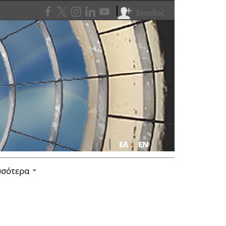
Είσοδος
ΕΛ
•
EN
σσότερα