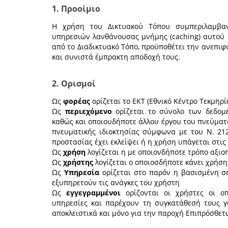
1. Προοίμιο
Η χρήση του Δικτυακού Τόπου συμπεριλαμβαν
υπηρεσιών λανθάνουσας μνήμης (caching) αυτού
από το Διαδικτυακό Τόπο, προϋποθέτει την ανεπ
και συνιστά έμπρακτη αποδοχή τους.
2. Ορισμοί
Ως
φορέας
ορίζεται το EKT (Εθνικό Κέντρο Τεκμηρ
Ως
περιεχόμενο
ορίζεται το σύνολο των δεδομέ
καθώς και οποιουδήποτε άλλου έργου του πνεύματο
πνευματικής ιδιοκτησίας σύμφωνα με του Ν. 212
προστασίας έχει εκλείψει ή η χρήση υπάγεται στις
Ως
χρήση
λογίζεται η με οποιονδήποτε τρόπο αξι
Ως
χρήστης
λογίζεται ο οποιοσδήποτε κάνει χρήση
Ως
Υπηρεσία
ορίζεται στο παρόν η βασισμένη σε
εξυπηρετούν τις ανάγκες του χρήστη
Ως
εγγεγραμμένοι
ορίζονται οι χρήστες οι οπ
υπηρεσίες και παρέχουν τη συγκατάθεσή τους 
αποκλειστικά και μόνο για την παροχή Επιπρόσθε