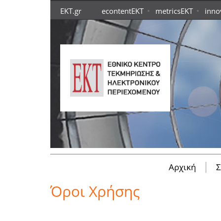
Skip to main content
•
•
EKT.gr
econtentEKT
metricsEKT
inno
Αρχική
Σ
Όροι Χρήσης