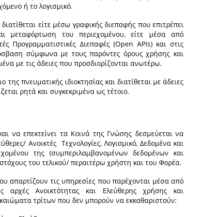
χόμενο ή το λογισμικό.
 διατίθεται είτε μέσω γραφικής διεπαφής που επιτρέπει
και μεταφόρτωση του περιεχομένου, είτε μέσα από
χτές Προγραμματιστικές Διεπαφές (Open APIs) και στις
όσβαση σύμφωνα με τους παρόντες όρους χρήσης και
να με τις άδειες που προσδιορίζονται ανωτέρω.
ο της πνευματικής ιδιοκτησίας και διατίθεται με άδειες
ζεται ρητά και συγκεκριμένα ως τέτοιο.
αι να επεκτείνει τα Κοινά της Γνώσης δεσμεύεται να
ύθερες/ Ανοικτές Τεχνολογίες, Λογισμικό, Δεδομένα και
εχομένου της (συμπεριλαμβανομένων δεδομένων και
στόχους του τελικού/ περαιτέρω χρήστη και του Φορέα.
που απαρτίζουν τις υπηρεσίες που παρέχονται μέσα από
ές αρχές Ανοικτότητας και Ελεύθερης χρήσης και
ικαιώματα τρίτων που δεν μπορούν να εκκαθαριστούν: