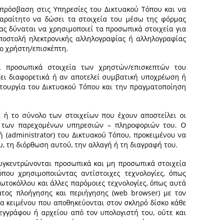
 πρόσβαση στις Υπηρεσίες του Δικτυακού Τόπου και να
παραίτητο να δώσει τα στοιχεία του μέσω της φόρμας
ας δύναται να χρησιμοποιεί τα προσωπικά στοιχεία για
ποστολή ηλεκτρονικής αλληλογραφίας ή αλληλογραφίας
ο χρήστη/επισκέπτη.
ί προσωπικά στοιχεία των χρηστών/επισκεπτών του
ίζει διαφορετικά ή αν αποτελεί συμβατική υποχρέωση ή
ειτουργία του Δικτυακού Τόπου και την πραγματοποίηση
 ή το σύνολο των στοιχείων που έχουν αποστείλει οι
ης των παρεχομένων υπηρεσιών – πληροφοριών του. Ο
ή (administrator) του Δικτυακού Τόπου, προκειμένου να
, τη διόρθωση αυτού, την αλλαγή ή τη διαγραφή του.
υγκεντρώνονται προσωπικά και μη προσωπικά στοιχεία
που χρησιμοποιώντας αντίστοιχες τεχνολογίες, όπως
ωτοκόλλου και άλλες παρόμοιες τεχνολογίες, όπως αυτά
τος πλοήγησης και περιήγησης (web browser) με τον
εία κειμένου που αποθηκεύονται στον σκληρό δίσκο κάθε
γγράφου ή αρχείου από τον υπολογιστή του, ούτε και