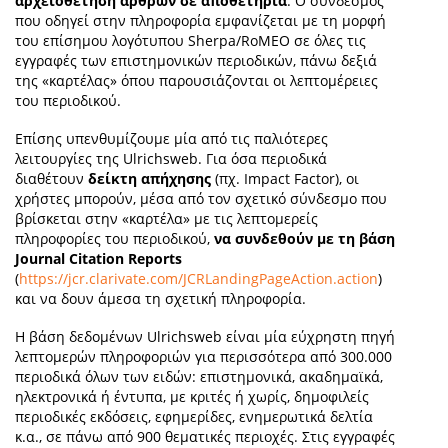
αρχειοθέτηση άρθρων σε αποθετήρια
. Ο σύνδεσμος
που οδηγεί στην πληροφορία εμφανίζεται με τη μορφή
του επίσημου λογότυπου Sherpa/RoMEO σε όλες τις
εγγραφές των επιστημονικών περιοδικών, πάνω δεξιά
της «καρτέλας» όπου παρουσιάζονται οι λεπτομέρειες
του περιοδικού.
Επίσης υπενθυμίζουμε μία από τις παλιότερες
λειτουργίες της Ulrichsweb. Για όσα περιοδικά
διαθέτουν
δείκτη απήχησης
(πχ. Impact Factor), οι
χρήστες μπορούν, μέσα από τον σχετικό σύνδεσμο που
βρίσκεται στην «καρτέλα» με τις λεπτομερείς
πληροφορίες του περιοδικού,
να συνδεθούν με τη βάση
Journal Citation Reports
(
https://jcr.clarivate.com/JCRLandingPageAction.action
)
και να δουν άμεσα τη σχετική πληροφορία.
Η βάση δεδομένων Ulrichsweb είναι μία εύχρηστη πηγή
λεπτομερών πληροφοριών για περισσότερα από 300.000
περιοδικά όλων των ειδών: επιστημονικά, ακαδημαϊκά,
ηλεκτρονικά ή έντυπα, με κριτές ή χωρίς, δημοφιλείς
περιοδικές εκδόσεις, εφημερίδες, ενημερωτικά δελτία
κ.α., σε πάνω από 900 θεματικές περιοχές. Στις εγγραφές