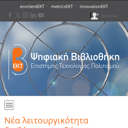
Skip to main content
•
•
econtentEKT
metricsEKT
innovationEKT
Είσοδος
Αρχική
Νέα λειτουργικότητα
Συλλογές