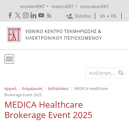
Skip to main content
•
•
econtentEKT
metricsEKT
innovationEKT
Είσοδος
ΕΛ
•
EN
Το ΕΚΤ
Search form
Υπηρεσίες
Αρχική
Ενημέρωση
Εκδηλώσεις
MEDICA Healthcare
Εκδόσεις
Brokerage Event 2025
Ενημέρωση
MEDICA Healthcare
Επικοινωνία
Brokerage Event 2025