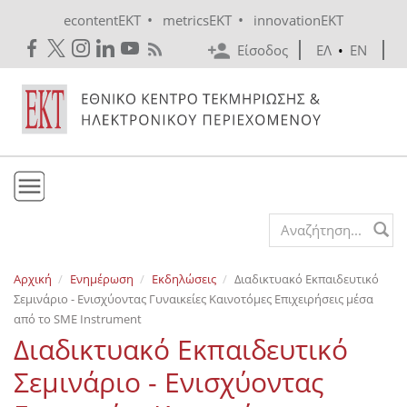
Skip to main content
•
•
econtentEKT
metricsEKT
innovationEKT
Είσοδος
ΕΛ
•
EN
Το ΕΚΤ
Search form
Υπηρεσίες
Αρχική
Ενημέρωση
Εκδηλώσεις
Διαδικτυακό Εκπαιδευτικό
Εκδόσεις
Σεμινάριο - Ενισχύοντας Γυναικείες Καινοτόμες Επιχειρήσεις μέσα
Ενημέρωση
από το SME Instrument
Διαδικτυακό Εκπαιδευτικό
Επικοινωνία
Σεμινάριο - Ενισχύοντας