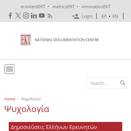
Skip to main content
•
•
econtentEKT
metricsEKT
innovationEKT
Login
ΕΛ
•
EN
EKT
Search form
Mission & Vision
Home
Ψυχολογία
Ψυχολογία
Policies
History
Δημοσιεύσεις Ελλήνων Ερευνητών
e-Infrastructure