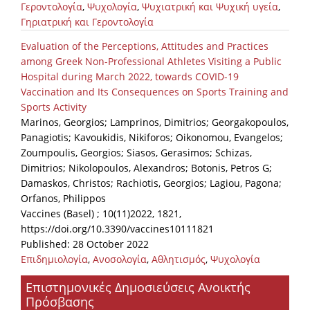
Γεροντολογία
,
Ψυχολογία
,
Ψυχιατρική και Ψυχική υγεία
,
Γηριατρική και Γεροντολογία
News
Evaluation of the Perceptions, Attitudes and Practices
Events
among Greek Non-Professional Athletes Visiting a Public
Press Centre
Hospital during March 2022, towards COVID-19
Vaccination and Its Consequences on Sports Training and
"Innovation, Research & Technology" magazine
Sports Activity
Marinos, Georgios; Lamprinos, Dimitrios; Georgakopoulos,
Contact
Panagiotis; Kavoukidis, Nikiforos; Oikonomou, Evangelos;
Zoumpoulis, Georgios; Siasos, Gerasimos; Schizas,
Dimitrios; Nikolopoulos, Alexandros; Botonis, Petros G;
Helpdesks
Damaskos, Christos; Rachiotis, Georgios; Lagiou, Pagona;
Telephone & email Directory
Orfanos, Philippos
Vaccines (Basel) ; 10(11)2022, 1821,
Access to EKT
https://doi.org/10.3390/vaccines10111821
Published: 28 October 2022
Επιδημιολογία
,
Ανοσολογία
,
Αθλητισμός
,
Ψυχολογία
Επιστημονικές Δημοσιεύσεις Ανοικτής
Πρόσβασης