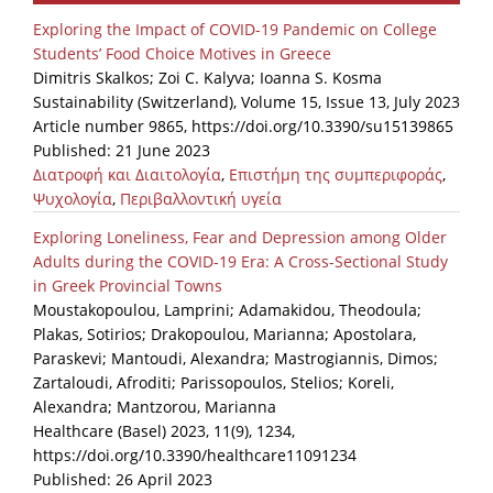
Organisational Structure
Exploring the Impact of COVID-19 Pandemic on College
Students’ Food Choice Motives in Greece
EKT Tenders
Dimitris Skalkos; Zoi C. Kalyva; Ioanna S. Kosma
Sustainability (Switzerland), Volume 15, Issue 13, July 2023
EKT Websites
Article number 9865, https://doi.org/10.3390/su15139865
Projects
Published: 21 June 2023
Διατροφή και Διαιτολογία
,
Επιστήμη της συμπεριφοράς
,
Services
Ψυχολογία
,
Περιβαλλοντική υγεία
Publications
Exploring Loneliness, Fear and Depression among Older
Adults during the COVID-19 Era: A Cross-Sectional Study
in Greek Provincial Towns
Annual Reports
Moustakopoulou, Lamprini; Adamakidou, Theodoula;
Plakas, Sotirios; Drakopoulou, Marianna; Apostolara,
Publications for R&D Metrics & Indicators
Paraskevi; Mantoudi, Alexandra; Mastrogiannis, Dimos;
Publications for Libraries
Zartaloudi, Afroditi; Parissopoulos, Stelios; Koreli,
Alexandra; Mantzorou, Marianna
Informational Publications
Healthcare (Basel) 2023, 11(9), 1234,
https://doi.org/10.3390/healthcare11091234
News & Information
Published: 26 April 2023