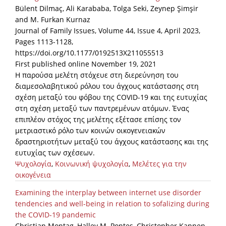
Bülent Dilmaç, Ali Karababa, Tolga Seki, Zeynep Şimşir
and M. Furkan Kurnaz
Journal of Family Issues, Volume 44, Issue 4, April 2023,
Pages 1113-1128,
https://doi.org/10.1177/0192513X211055513
First published online November 19, 2021
Η παρούσα μελέτη στόχευε στη διερεύνηση του
διαμεσολαβητικού ρόλου του άγχους κατάστασης στη
σχέση μεταξύ του φόβου της COVID-19 και της ευτυχίας
στη σχέση μεταξύ των παντρεμένων ατόμων. Ένας
επιπλέον στόχος της μελέτης εξέτασε επίσης τον
μετριαστικό ρόλο των κοινών οικογενειακών
δραστηριοτήτων μεταξύ του άγχους κατάστασης και της
ευτυχίας των σχέσεων.
Ψυχολογία
,
Κοινωνική ψυχολογία
,
Μελέτες για την
οικογένεια
Examining the interplay between internet use disorder
tendencies and well-being in relation to sofalizing during
the COVID-19 pandemic
Christian Montag, Halley M. Pontes, Christopher Kannen,