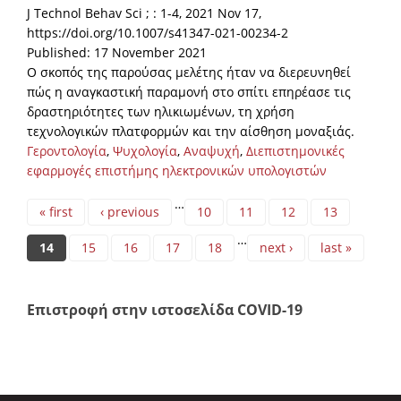
J Technol Behav Sci ; : 1-4, 2021 Nov 17,
https://doi.org/10.1007/s41347-021-00234-2
Published: 17 November 2021
Ο σκοπός της παρούσας μελέτης ήταν να διερευνηθεί
πώς η αναγκαστική παραμονή στο σπίτι επηρέασε τις
δραστηριότητες των ηλικιωμένων, τη χρήση
τεχνολογικών πλατφορμών και την αίσθηση μοναξιάς.
Γεροντολογία
,
Ψυχολογία
,
Αναψυχή
,
Διεπιστημονικές
εφαρμογές επιστήμης ηλεκτρονικών υπολογιστών
Pages
…
« first
‹ previous
10
11
12
13
…
14
15
16
17
18
next ›
last »
Επιστροφή στην ιστοσελίδα COVID-19