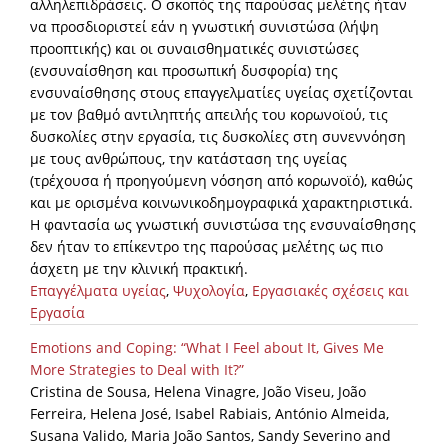
αλληλεπιδράσεις. Ο σκοπός της παρούσας μελέτης ήταν
να προσδιοριστεί εάν η γνωστική συνιστώσα (λήψη
προοπτικής) και οι συναισθηματικές συνιστώσες
(ενσυναίσθηση και προσωπική δυσφορία) της
ενσυναίσθησης στους επαγγελματίες υγείας σχετίζονται
με τον βαθμό αντιληπτής απειλής του κορωνοϊού, τις
δυσκολίες στην εργασία, τις δυσκολίες στη συνεννόηση
με τους ανθρώπους, την κατάσταση της υγείας
(τρέχουσα ή προηγούμενη νόσηση από κορωνοϊό), καθώς
και με ορισμένα κοινωνικοδημογραφικά χαρακτηριστικά.
Η φαντασία ως γνωστική συνιστώσα της ενσυναίσθησης
δεν ήταν το επίκεντρο της παρούσας μελέτης ως πιο
άσχετη με την κλινική πρακτική.
Επαγγέλματα υγείας
,
Ψυχολογία
,
Εργασιακές σχέσεις και
Εργασία
Emotions and Coping: “What I Feel about It, Gives Me
More Strategies to Deal with It?”
Cristina de Sousa, Helena Vinagre, João Viseu, João
Ferreira, Helena José, Isabel Rabiais, António Almeida,
Susana Valido, Maria João Santos, Sandy Severino and