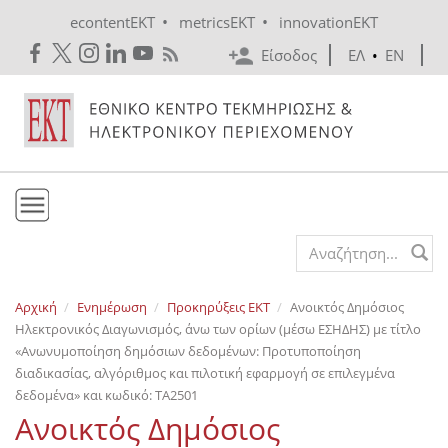
Skip to main content
•
•
econtentEKT
metricsEKT
innovationEKT
Είσοδος
ΕΛ
•
EN
Το ΕΚΤ
Search form
Υπηρεσίες
Αρχική
Ενημέρωση
Προκηρύξεις EKT
Ανοικτός Δημόσιος
Εκδόσεις
Ηλεκτρονικός Διαγωνισμός, άνω των ορίων (μέσω ΕΣΗΔΗΣ) με τίτλο
Ενημέρωση
«Ανωνυμοποίηση δημόσιων δεδομένων: Προτυποποίηση
διαδικασίας, αλγόριθμος και πιλοτική εφαρμογή σε επιλεγμένα
Επικοινωνία
δεδομένα» και κωδικό: ΤΑ2501
Ανοικτός Δημόσιος