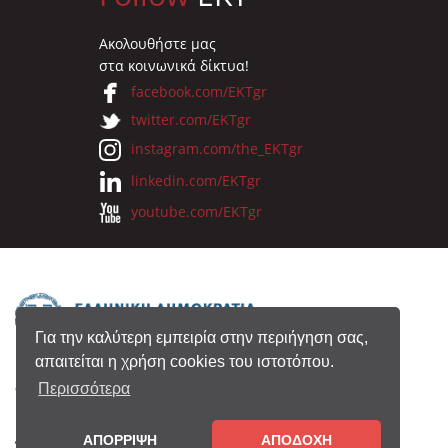
Ακολουθήστε μας
στα κοινωνικά δίκτυα!
facebook.com/EKTgr
twitter.com/EKTgr
instagram.com/the_EKTgr
linkedin.com/EKTgr
youtube.com/EKTgr
Για την καλύτερη εμπειρία στην περιήγηση σας,
απαιτείται η χρήση cookies του ιστοτόπου.
© 2026 Eθνικό Κέντρο Τεκμηρίωσης
Περισσότερα
ΑΠΟΡΡΙΨΗ
ΑΠΟΔΟΧΗ
Όροι Χρήσης
•
Πολιτική Απορρήτου
•
Copyright