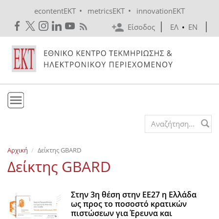
Skip to main content
•
•
econtentEKT
metricsEKT
innovationEKT
Είσοδος
ΕΛ
•
EN
Το ΕΚΤ
Search form
Υπηρεσίες
Αρχική
Δείκτης GBARD
Εκδόσεις
Δείκτης GBARD
Ενημέρωση
Επικοινωνία
Στην 3η θέση στην ΕΕ27 η Ελλάδα
ως προς το ποσοστό κρατικών
πιστώσεων για Έρευνα και