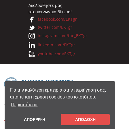
Ακολουθήστε μας
στα κοινωνικά δίκτυα!
facebook.com/EKTgr
twitter.com/EKTgr
instagram.com/the_EKTgr
linkedin.com/EKTgr
youtube.com/EKTgr
Για την καλύτερη εμπειρία στην περιήγηση σας,
απαιτείται η χρήση cookies του ιστοτόπου.
© 2026 Eθνικό Κέντρο Τεκμηρίωσης
Περισσότερα
ΑΠΟΡΡΙΨΗ
ΑΠΟΔΟΧΗ
Όροι Χρήσης
•
Πολιτική Απορρήτου
•
Copyright
Notice
•
Συντελεστές