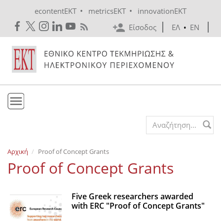
Skip to main content
•
•
econtentEKT
metricsEKT
innovationEKT
Είσοδος
ΕΛ
•
EN
Το ΕΚΤ
Search form
Υπηρεσίες
Αρχική
Proof of Concept Grants
Εκδόσεις
Proof of Concept Grants
Ενημέρωση
Επικοινωνία
Five Greek researchers awarded
with ERC "Proof of Concept Grants"