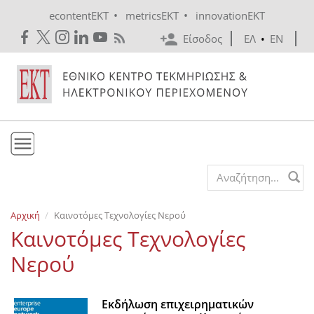
Skip to main content
•
•
econtentEKT
metricsEKT
innovationEKT
Είσοδος
ΕΛ
•
EN
Το ΕΚΤ
Search form
Υπηρεσίες
Αρχική
Καινοτόμες Τεχνολογίες Νερού
Εκδόσεις
Καινοτόμες Τεχνολογίες
Ενημέρωση
Νερού
Επικοινωνία
Εκδήλωση επιχειρηματικών