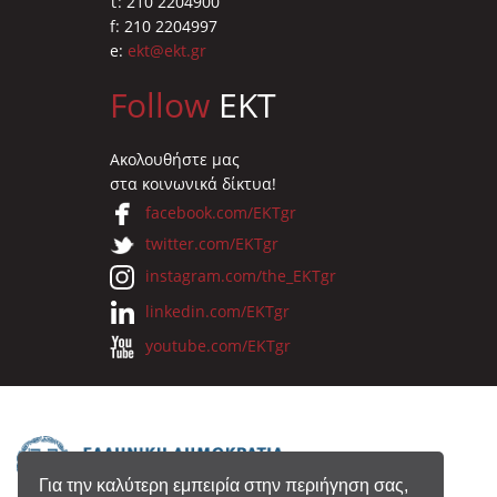
τ: 210 2204900
f: 210 2204997
e:
ekt@ekt.gr
Follow
EKT
Ακολουθήστε μας
στα κοινωνικά δίκτυα!
facebook.com/EKTgr
twitter.com/EKTgr
instagram.com/the_EKTgr
linkedin.com/EKTgr
youtube.com/EKTgr
Για την καλύτερη εμπειρία στην περιήγηση σας,