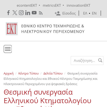
Skip to main content
•
•
econtentEKT
metricsEKT
innovationEKT
Είσοδος
ΕΛ
•
EN
Το ΕΚΤ
Search form
Υπηρεσίες
Αρχική
Κέντρο Τύπου
Δελτία Τύπου
Θεσμική συνεργασία
Εκδόσεις
Ελληνικού Κτηματολογίου και Εθνικού Κέντρου Τεκμηρίωσης και
Ενημέρωση
Ηλεκτρονικού Περιεχομένου για ψηφιακές δράσεις
Θεσμική συνεργασία
Επικοινωνία
Ελληνικού Κτηματολογίου