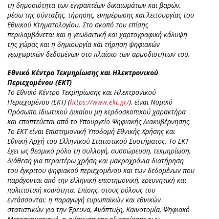
τη δημοσιότητα των εγγραπτέων δικαιωμάτων και βαρών,
μέσω της σύνταξης, τήρησης, ενημέρωσης και λειτουργίας του
Εθνικού Κτηματολογίου. Στο σκοπό του επίσης
περιλαμβάνεται και η γεωδαιτική και χαρτογραφική κάλυψη
της χώρας και η δημιουργία και τήρηση ψηφιακών
γεωχωρικών δεδομένων στο πλαίσιο των αρμοδιοτήτων του.
Εθνικό Κέντρο Τεκμηρίωσης και Ηλεκτρονικού
Περιεχομένου (ΕΚΤ)
Το Εθνικό Κέντρο Τεκμηρίωσης και Ηλεκτρονικού
Περιεχομένου (ΕΚΤ) (
https://www.ekt.gr/
), είναι Νομικό
Πρόσωπο Ιδιωτικού Δικαίου μη κερδοσκοπικού χαρακτήρα
και εποπτεύεται από το Υπουργείο Ψηφιακής Διακυβέρνησης.
Το ΕΚΤ είναι Επιστημονική Υποδομή Εθνικής Χρήσης και
Εθνική Αρχή του Ελληνικού Στατιστικού Συστήματος. Το ΕΚΤ
έχει ως θεσμικό ρόλο τη συλλογή, συσσώρευση, τεκμηρίωση,
διάθεση για περαιτέρω χρήση και μακροχρόνια διατήρηση
του έγκριτου ψηφιακού περιεχομένου και των δεδομένων που
παράγονται από την ελληνική επιστημονική, ερευνητική και
πολιτιστική κοινότητα. Επίσης, στους ρόλους του
εντάσσονται: η παραγωγή ευρωπαϊκών και εθνικών
στατιστικών για την Έρευνα, Ανάπτυξη, Καινοτομία, Ψηφιακό