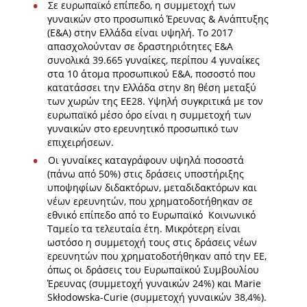
Σε ευρωπαϊκό επίπεδο, η συμμετοχή των
γυναικών στο προσωπικό Έρευνας & Ανάπτυξης
(E&A) στην Ελλάδα είναι υψηλή. Το 2017
απασχολούνταν σε δραστηριότητες E&A
συνολικά 39.665 γυναίκες, περίπου 4 γυναίκες
στα 10 άτομα προσωπικού Ε&Α, ποσοστό που
κατατάσσει την Ελλάδα στην 8η θέση μεταξύ
των χωρών της ΕΕ28. Υψηλή συγκριτικά με τον
ευρωπαϊκό μέσο όρο είναι η συμμετοχή των
γυναικών στο ερευνητικό προσωπικό των
επιχειρήσεων.
Οι γυναίκες καταγράφουν υψηλά ποσοστά
(πάνω από 50%) στις δράσεις υποστήριξης
υποψηφίων διδακτόρων, μεταδιδακτόρων και
νέων ερευνητών, που χρηματοδοτήθηκαν σε
εθνικό επίπεδο από το Ευρωπαϊκό Κοινωνικό
Ταμείο τα τελευταία έτη. Μικρότερη είναι
ωστόσο η συμμετοχή τους στις δράσεις νέων
ερευνητών που χρηματοδοτήθηκαν από την ΕΕ,
όπως οι δράσεις του Ευρωπαϊκού Συμβουλίου
Έρευνας (συμμετοχή γυναικών 24%) και Marie
Skłodowska-Curie (συμμετοχή γυναικών 38,4%).