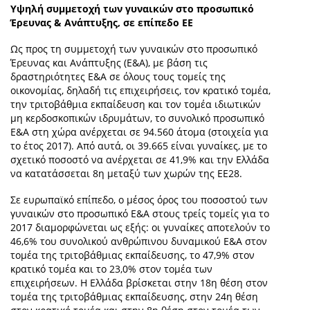
Yψηλή συμμετοχή των γυναικών στο προσωπικό
Έρευνας & Ανάπτυξης, σε επίπεδο ΕΕ
Ως προς τη συμμετοχή των γυναικών στο προσωπικό
Έρευνας και Ανάπτυξης (Ε&Α), με βάση τις
δραστηριότητες Ε&Α σε όλους τους τομείς της
οικονομίας, δηλαδή τις επιχειρήσεις, τον κρατικό τομέα,
την τριτοβάθμια εκπαίδευση και τον τομέα ιδιωτικών
μη κερδοσκοπικών ιδρυμάτων, το συνολικό προσωπικό
Ε&Α στη χώρα ανέρχεται σε 94.560 άτομα (στοιχεία για
το έτος 2017). Από αυτά, οι 39.665 είναι γυναίκες, με το
σχετικό ποσοστό να ανέρχεται σε 41,9% και την Ελλάδα
να κατατάσσεται 8η μεταξύ των χωρών της ΕΕ28.
Σε ευρωπαϊκό επίπεδο, ο μέσος όρος του ποσοστού των
γυναικών στο προσωπικό Ε&Α στους τρείς τομείς για το
2017 διαμορφώνεται ως εξής: οι γυναίκες αποτελούν το
46,6% του συνολικού ανθρώπινου δυναμικού Ε&Α στον
τομέα της τριτοβάθμιας εκπαίδευσης, το 47,9% στον
κρατικό τομέα και το 23,0% στον τομέα των
επιχειρήσεων. Η Ελλάδα βρίσκεται στην 18η θέση στον
τομέα της τριτοβάθμιας εκπαίδευσης, στην 24η θέση