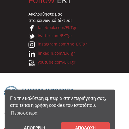
Ακολουθήστε μας
στα κοινωνικά δίκτυα!
facebook.com/EKTgr
twitter.com/EKTgr
instagram.com/the_EKTgr
linkedin.com/EKTgr
youtube.com/EKTgr
Για την καλύτερη εμπειρία στην περιήγηση σας,
απαιτείται η χρήση cookies του ιστοτόπου.
© 2026 Eθνικό Κέντρο Τεκμηρίωσης
Περισσότερα
ΑΠΟΡΡΙΨΗ
ΑΠΟΔΟΧΗ