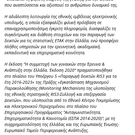
που αναπτύσσεται και αξιοποιεί το ανθρώπινο δυναμικό της.
Η αδιάλειπτη λειτουργία της εθνικής εμβέλειας ηλεκτρονικής
υποδομής, η οποία εξασφαλίζει φιλική πρόσβαση σε
επαναχρησιμοποιήσιμη έγκριτη πληροφορία, διασφαλίζει τη
συγκέντρωση και διάθεση στοιχείων και την παραγωγή των
δεικτών για τις στατιστικές ΕΤΑΚ στην Ελλάδα, ενώ προσφέρει
πλήθος υπηρεσιών για την ερευνητική, ακαδημαϊκή,
εκπαιδευτική και επιχειρηματική κοινότητα.
Η έκδοση "Η συμμετοχή των γυναικών στην Έρευνα &
Ανάπτυξη στην Ελλάδα. Έκδοση 2020" πραγματοποιήθηκε
στο πλαίσιο του Υποέργου 5 «Παραγωγή δεικτών RIS3 για τα
έτη 2016-2023» της Πράξης «Εγκατάσταση Μηχανισμού
Παρακολούθησης (Monitoring Mechanism) της υλοποίησης
της εθνικής στρατηγικής RIS3-Συλλογή και επεξεργασία
Δεικτών», που υλοποιείται από το Εθνικό Κέντρο Τεκμηρίωσης
και Ηλεκτρονικού Περιεχομένου, στο πλαίσιο του
Επιχειρησιακού Προγράμματος "Ανταγωνιστικότητα,
Επιχειρηματικότητα & Καινοτομία (ΕΣΠΑ 2014-2020)", με τη
συγχρηματοδότηση της Ελλάδας και της Ευρωπαϊκής Ένωσης-
Ευρωπαϊκό Ταμείο Περιφερειακής Ανάπτυξης.