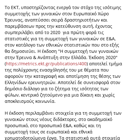
Το ΕΚΤ, υποστηρίζοντας ενεργά τον στόχο της ισότιμης
συμμετοχής των γυναικών στον Ευρωπαϊκό Χώρο
Έρευνας, αναπτύσσει σειρά δραστηριοτήτων και
παρεμβάσεων προς την κατεύθυνση αυτή, έχοντας
συμπεριλάβει από το 2020 για πρώτη φορά τις
στατιστικές για τη συμμετοχή των γυναικών σε Ε&Α,
στον κατάλογο των εθνικών στατιστικών που στο εξής
θα δημοσιεύει. Η έκδοση "Η συμμετοχή των γυναικών
στην Έρευνα & Ανάπτυξη στην Ελλάδα. Έκδοση 2020"
(
https://metrics.ekt.gr/publications/400
) αποτελεί τμήμα
της πολύχρονης ενασχόλησής του με θέματα που
αφορούν την καταγραφή και αποτίμηση της θέσης των
Ελληνίδων ερευνητριών. Αποτελεί δε συνεισφορά στον
δημόσιο διάλογο για το ζήτημα της ισότητας των
φύλων, κεντρικό ζητούμενο για μια δίκαιη και χωρίς
αποκλεισμούς κοινωνία.
Η έκδοση περιλαμβάνει στοιχεία για τη συμμετοχή των
γυναικών στους νέους διδάκτορες, στο ακαδημαϊκό
προσωπικό, στο προσωπικό Ε&Α, καθώς και τη
συμμετοχή τους σε ευρωπαϊκά και εθνικά
χρηματοδοτούμενα έργα. Τα στατιστικά αυτά στοιχεία