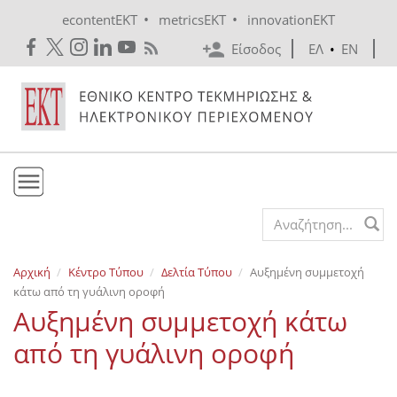
Skip to main content
•
•
econtentEKT
metricsEKT
innovationEKT
Είσοδος
ΕΛ
•
EN
Το ΕΚΤ
Search form
Υπηρεσίες
Αρχική
Κέντρο Τύπου
Δελτία Τύπου
Αυξημένη συμμετοχή
Εκδόσεις
κάτω από τη γυάλινη οροφή
Ενημέρωση
Αυξημένη συμμετοχή κάτω
Επικοινωνία
από τη γυάλινη οροφή