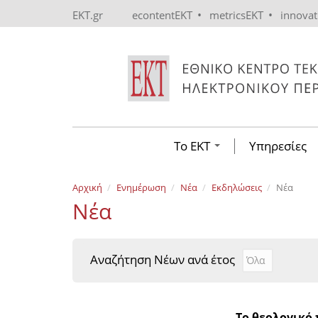
Skip to main content
•
•
EKT.gr
econtentEKT
metricsEKT
innova
Το ΕΚΤ
Υπηρεσίες
Αρχική
Ενημέρωση
Νέα
Εκδηλώσεις
Νέα
Νέα
Αναζήτηση Νέων ανά έτος
Αναζήτηση Νέ
Year
Το θεολογικό