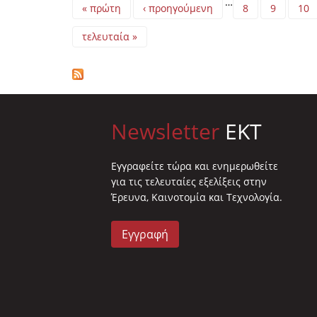
Pages
…
« πρώτη
‹ προηγούμενη
8
9
10
τελευταία »
Newsletter
EKT
Eγγραφείτε τώρα και ενημερωθείτε
για τις τελευταίες εξελίξεις στην
Έρευνα, Καινοτομία και Τεχνολογία.
Εγγραφή