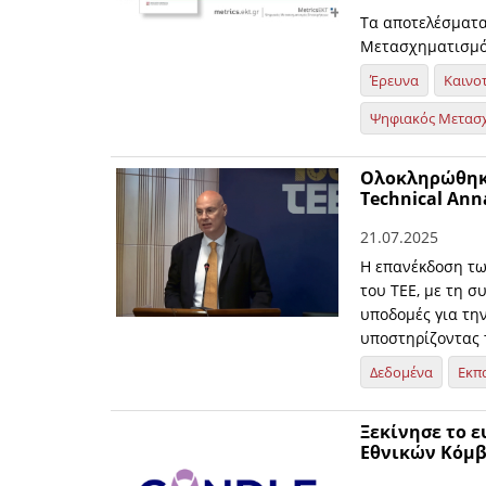
Τα αποτελέσματα
Μετασχηματισμό 
Έρευνα
Καινο
Ψηφιακός Μετασ
Ολοκληρώθηκε
Technical Ann
21.07.2025
Η επανέκδοση τω
του ΤΕΕ, με τη σ
υποδομές για την
υποστηρίζοντας 
Δεδομένα
Εκπ
Ξεκίνησε το 
Εθνικών Κόμβ