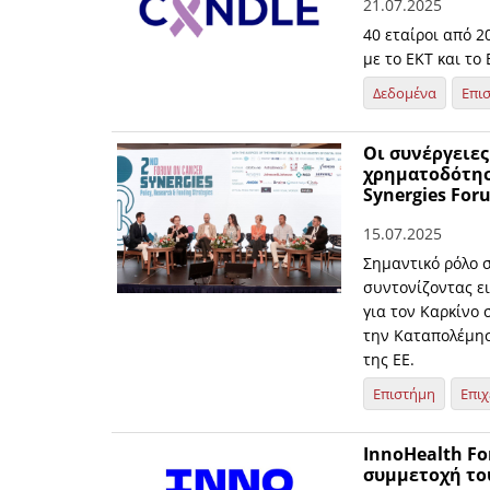
21.07.2025
40 εταίροι από 
με το ΕΚΤ και το
Δεδομένα
Επι
Οι συνέργειες
χρηματοδότηση
Synergies For
15.07.2025
Σημαντικό ρόλο 
συντονίζοντας ει
για τον Καρκίνο
την Καταπολέμησ
της ΕΕ.
Επιστήμη
Επιχ
InnoHealth Fo
συμμετοχή το