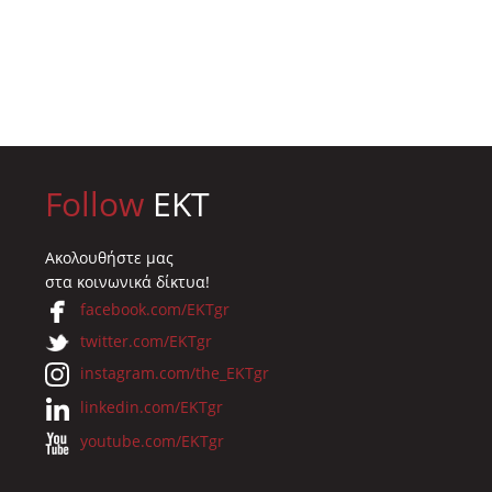
Follow
EKT
Ακολουθήστε μας
στα κοινωνικά δίκτυα!
facebook.com/EKTgr
twitter.com/EKTgr
instagram.com/the_EKTgr
linkedin.com/EKTgr
youtube.com/EKTgr