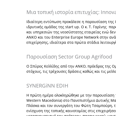
Μια τοπική ιστορία επιτυχίας: Innov
Ιδιαίτερη εντύπωση προκάλεσε η παρουσίαση της I
ιδρυτικής ομάδας της start up. Ο κ. Τ. Γαρίνης π
και υπηρεσιών της νεοσύστατης εταιρείας ενώ δεν
ΑΝΚΟ και του Enterprise Europe Network στην ανά
επιχείρησης, ιδιαίτερα στα πρώτα στάδια λειτουργί
Παρουσίαση Sector Group Αgrifood
Ο Σπύρος Κελλίδης από την ΑΝΚΟ, πρόεδρος της Ο
στόχους, τις τρέχουσες δράσεις καθώς και τις μελλ
SYNERGiNN EDIH
Η πρώτη ημέρα ολοκληρώθηκε με την παρουσίαση τ
Western Macedonia) στο Πανεπιστήμιο Δυτικής Μα
Πλόσκα και τον συνεργάτη του Φώτη Τσαμπούρη, τ
ενίσχυση της τοπικής καινοτομίας στις επιχειρήσει
μετασχηματισμό του πρότερου, παραγωγικού, μοντέ