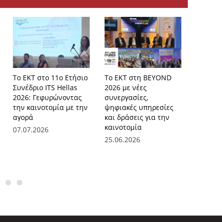
Το ΕΚΤ στο 11ο Ετήσιο
Το ΕΚΤ στη BEYOND
ΕΚΤ και
Συνέδριο ITS Hellas
2026 με νέες
ενισχύ
2026: Γεφυρώνοντας
συνεργασίες,
συνεργα
την καινοτομία με την
ψηφιακές υπηρεσίες
τη στήρ
αγορά
και δράσεις για την
μικρομ
καινοτομία
επιχει
07.07.2026
τεχνολο
25.06.2026
ψηφιακ
μετασχ
24.06.2