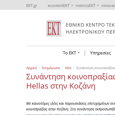
Skip to main content
•
•
EKT.gr
econtentEKT
metricsEKT
innova
Το ΕΚΤ
Υπηρεσίες
Αρχική
Ενημέρωση
Νέα
Συνάντηση κοινοπραξίας 
Συνάντηση κοινοπραξίας
Hellas στην Κοζάνη
Με καινοτόμες ιδέες και παρουσιάσεις επιτυχημένων σ
κοινοπραξίας στην Κοζάνη. Στη συνάντηση εκπροσωπήθ