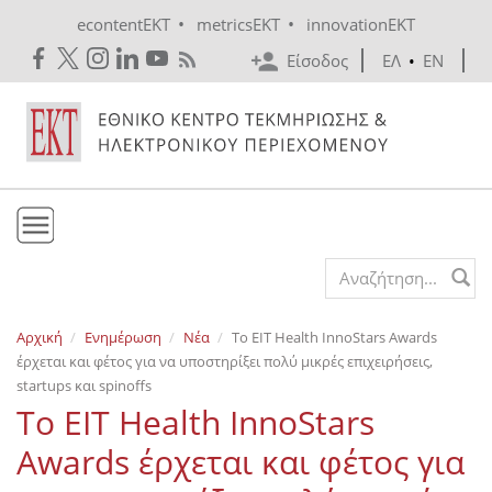
Skip to main content
•
•
econtentEKT
metricsEKT
innovationEKT
Είσοδος
ΕΛ
•
EN
Το ΕΚΤ
Search form
Υπηρεσίες
Αρχική
Ενημέρωση
Νέα
Το EIT Health InnoStars Awards
Εκδόσεις
έρχεται και φέτος για να υποστηρίξει πολύ μικρές επιχειρήσεις,
Ενημέρωση
startups και spinoffs
Το EIT Health InnoStars
Επικοινωνία
Awards έρχεται και φέτος για