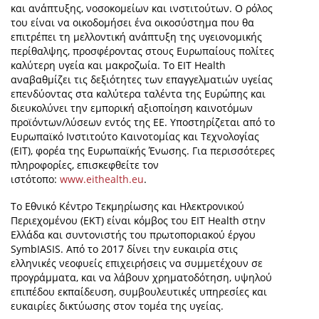
και ανάπτυξης, νοσοκομείων και ινστιτούτων. Ο ρόλος
του είναι να οικοδομήσει ένα οικοσύστημα που θα
επιτρέπει τη μελλοντική ανάπτυξη της υγειονομικής
περίθαλψης, προσφέροντας στους Ευρωπαίους πολίτες
καλύτερη υγεία και μακροζωία. Το EIT Health
αναβαθμίζει τις δεξιότητες των επαγγελματιών υγείας
επενδύοντας στα καλύτερα ταλέντα της Ευρώπης και
διευκολύνει την εμπορική αξιοποίηση καινοτόμων
προϊόντων/λύσεων εντός της ΕΕ. Υποστηρίζεται από το
Ευρωπαϊκό Ινστιτούτο Καινοτομίας και Τεχνολογίας
(EIT), φορέα της Ευρωπαϊκής Ένωσης. Για περισσότερες
πληροφορίες, επισκεφθείτε τον
ιστότοπο:
www.eithealth.eu
.
Το Εθνικό Κέντρο Τεκμηρίωσης και Ηλεκτρονικού
Περιεχομένου (ΕΚΤ) είναι κόμβος του EIT Health στην
Ελλάδα και συντονιστής του πρωτοποριακού έργου
SymbIASIS. Από το 2017 δίνει την ευκαιρία στις
ελληνικές νεοφυείς επιχειρήσεις να συμμετέχουν σε
προγράμματα, και να λάβουν χρηματοδότηση, υψηλού
επιπέδου εκπαίδευση, συμβουλευτικές υπηρεσίες και
ευκαιρίες δικτύωσης στον τομέα της υγείας.