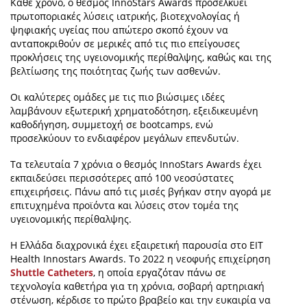
Κάθε χρόνο, ο θεσμός InnoStars Awards προσελκύει
πρωτοποριακές λύσεις ιατρικής, βιοτεχνολογίας ή
ψηφιακής υγείας που απώτερο σκοπό έχουν να
ανταποκριθούν σε μερικές από τις πιο επείγουσες
προκλήσεις της υγειονομικής περίθαλψης, καθώς και της
βελτίωσης της ποιότητας ζωής των ασθενών.
Οι καλύτερες ομάδες με τις πιο βιώσιμες ιδέες
λαμβάνουν εξωτερική χρηματοδότηση, εξειδικευμένη
καθοδήγηση, συμμετοχή σε bootcamps, ενώ
προσελκύουν το ενδιαφέρον μεγάλων επενδυτών.
Τα τελευταία 7 χρόνια ο θεσμός InnoStars Awards έχει
εκπαιδεύσει περισσότερες από 100 νεοσύστατες
επιχειρήσεις. Πάνω από τις μισές βγήκαν στην αγορά με
επιτυχημένα προϊόντα και λύσεις στον τομέα της
υγειονομικής περίθαλψης.
Η Ελλάδα διαχρονικά έχει εξαιρετική παρουσία στο EIT
Health Innostars Awards. Το 2022 η νεοφυής επιχείρηση
Shuttle Catheters
, η οποία εργαζόταν πάνω σε
τεχνολογία καθετήρα για τη χρόνια, σοβαρή αρτηριακή
στένωση, κέρδισε το πρώτο βραβείο και την ευκαιρία να