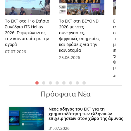
Το ΕΚΤ στο 11ο Ετήσιο
Το ΕΚΤ στη BEYOND
ΕΚΤ και 
Συνέδριο ITS Hellas
2026 με νέες
ενισχύου
2026: Γεφυρώνοντας
συνεργασίες,
συνεργασ
την καινοτομία με την
ψηφιακές υπηρεσίες
τη στήρι
αγορά
και δράσεις για την
μικρομε
καινοτομία
επιχειρ
07.07.2026
τεχνολογ
25.06.2026
ψηφιακό
μετασχη
24.06.20
Πρόσφατα Νέα
Νέος οδηγός του ΕΚΤ για τη
χρηματοδότηση των ελληνικών
επιχειρήσεων στον χώρο της άμυνας
31.07.2026