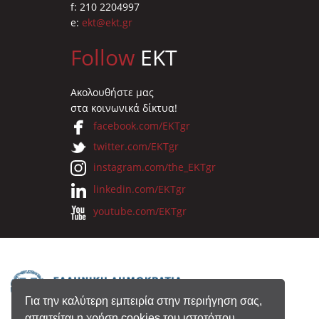
f: 210 2204997
e:
ekt@ekt.gr
Follow
EKT
Ακολουθήστε μας
στα κοινωνικά δίκτυα!
facebook.com/EKTgr
twitter.com/EKTgr
instagram.com/the_EKTgr
linkedin.com/EKTgr
youtube.com/EKTgr
Για την καλύτερη εμπειρία στην περιήγηση σας,
απαιτείται η χρήση cookies του ιστοτόπου.