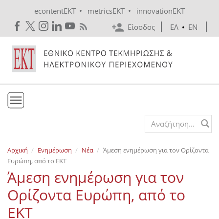
Skip to main content
•
•
econtentEKT
metricsEKT
innovationEKT
Είσοδος
ΕΛ
•
EN
Το ΕΚΤ
Search form
Υπηρεσίες
Αρχική
Ενημέρωση
Νέα
Άμεση ενημέρωση για τον Ορίζοντα
Εκδόσεις
Ευρώπη, από το ΕΚΤ
Ενημέρωση
Άμεση ενημέρωση για τον
Επικοινωνία
Ορίζοντα Ευρώπη, από το
ΕΚΤ