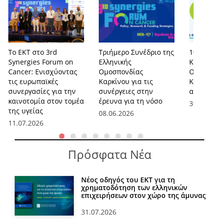
Το ΕΚΤ στο 3rd
Τριήμερο Συνέδριο της
10ο Συνέ
Synergies Forum on
Ελληνικής
Καρκίνο 
Cancer: Ενισχύοντας
Ομοσπονδίας
Ομοσπον
τις ευρωπαϊκές
Καρκίνου για τις
Καρκίνου
συνεργασίες για την
συνέργειες στην
αιγίδα τ
καινοτομία στον τομέα
έρευνα για τη νόσο
30.01.20
της υγείας
08.06.2026
11.07.2026
Πρόσφατα Νέα
Νέος οδηγός του ΕΚΤ για τη
χρηματοδότηση των ελληνικών
επιχειρήσεων στον χώρο της άμυνας
31.07.2026