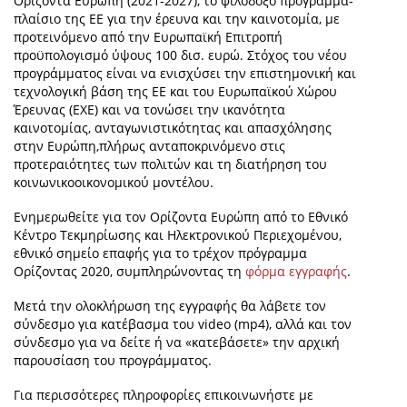
Ορίζοντα Ευρώπη (2021-2027), το φιλόδοξο πρόγραμμα-
πλαίσιο της ΕΕ για την έρευνα και την καινοτομία, με
προτεινόμενο από την Ευρωπαϊκή Επιτροπή
προϋπολογισμό ύψους 100 δισ. ευρώ. Στόχος του νέου
προγράμματος είναι να ενισχύσει την επιστημονική και
τεχνολογική βάση της ΕΕ και του Ευρωπαϊκού Χώρου
Έρευνας (ΕΧΕ) και να τονώσει την ικανότητα
καινοτομίας, ανταγωνιστικότητας και απασχόλησης
στην Ευρώπη,πλήρως ανταποκρινόμενο στις
προτεραιότητες των πολιτών και τη διατήρηση του
κοινωνικοοικονομικού μοντέλου.
Ενημερωθείτε για τον Ορίζοντα Ευρώπη από το Εθνικό
Κέντρο Τεκμηρίωσης και Ηλεκτρονικού Περιεχομένου,
εθνικό σημείο επαφής για το τρέχον πρόγραμμα
Ορίζοντας 2020, συμπληρώνοντας τη
φόρμα εγγραφής
.
Μετά την ολοκλήρωση της εγγραφής θα λάβετε τον
σύνδεσμο για κατέβασμα του video (mp4), αλλά και τον
σύνδεσμο για να δείτε ή να «κατεβάσετε» την αρχική
παρουσίαση του προγράμματος.
Για περισσότερες πληροφορίες επικοινωνήστε με