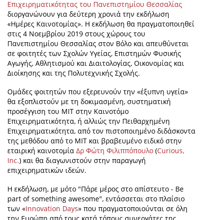
Επιχειρηματικότητας του Πανεπιστημίου Θεσσαλίας
διοργανώνουν για δεύτερη χρονιά την εκδήλωση
«Ημέρες Καινοτομίας». Η εκδήλωση θα πραγματοποιηθεί
στις 4 Νοεμβρίου 2019 στους χώρους του
Πανεπιστημίου Θεσσαλίας στον Βόλο και απευθύνεται
σε φοιτητές των Σχολών Υγείας, Επιστημών Φυσικής
Αγωγής, Αθλητισμού και Διαιτολογίας, Οικονομίας και
Διοίκησης και της Πολυτεχνικής Σχολής.
Ομάδες φοιτητών που εξερευνούν την «έξυπνη υγεία»
θα εξοπλιστούν με τη δοκιμασμένη, συστηματική
προσέγγιση του MIT στην Καινοτόμο
Επιχειρηματικότητα, ή αλλιώς την Πειθαρχημένη
Επιχειρηματικότητα, από τον πιστοποιημένο διδάσκοντα
της μεθόδου από το ΜΙΤ και βραβευμένο ειδικό στην
εταιρική καινοτομία
Δρ Φώτη Φιλιππόπουλο
(
Curious,
Inc.
) και θα διαγωνιστούν στην παραγωγή
επιχειρηματικών ιδεών.
Η εκδήλωση, με μότο "Πάρε μέρος στο απίστευτο - Be
part of something awesome", εντάσσεται στο πλαίσιο
των «
Innovation Days
» που πραγματοποιούνται σε όλη
την Ευρώπη από τους κατά τόπους συνεργάτες της