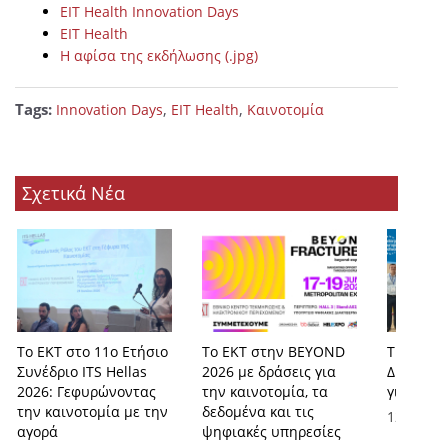
EIT Health Innovation Days
EIT Health
Η αφίσα της εκδήλωσης (.jpg)
Tags:
,
,
Innovation Days
EIT Health
Καινοτομία
Σχετικά Νέα
Το ΕΚΤ στο 11ο Ετήσιο
Το ΕΚΤ στην BEYOND
Τρεις χώ
Συνέδριο ITS Hellas
2026 με δράσεις για
Δίκτυο, ν
2026: Γεφυρώνοντας
την καινοτομία, τα
για την 
την καινοτομία με την
δεδομένα και τις
12.06.20
αγορά
ψηφιακές υπηρεσίες