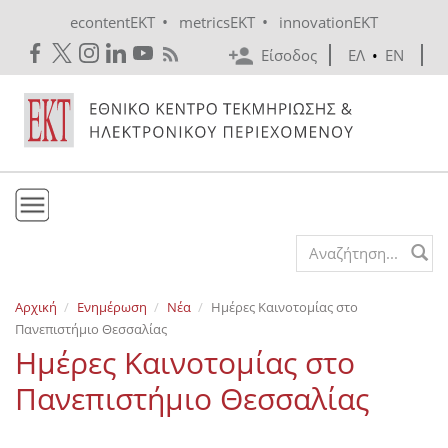
Skip to main content
•
•
econtentEKT
metricsEKT
innovationEKT
Είσοδος
ΕΛ
•
EN
Το ΕΚΤ
Search form
Υπηρεσίες
Αρχική
Ενημέρωση
Νέα
Ημέρες Καινοτομίας στο
Εκδόσεις
Πανεπιστήμιο Θεσσαλίας
Ενημέρωση
Ημέρες Καινοτομίας στο
Επικοινωνία
Πανεπιστήμιο Θεσσαλίας