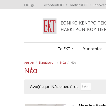
Skip to main content
•
•
EKT.gr
econtentEKT
metricsEKT
innova
Το ΕΚΤ
Υπηρεσίες
Αρχική
Ενημέρωση
Νέα
Νέα
Νέα
Αναζήτηση Νέων ανά έτος
Αναζήτηση Νέ
Year
Morning Healt