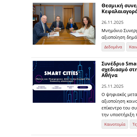
Θεσμική συνερ
Κεφαλαιαγορ
26.11.2025
Μνημόνιο Συνεργ
αξιοποίηση δημ
Δεδομένα
Και
Συνέδριο Smar
σχεδιασμό στ
Αθήνα
25.11.2025
O ψηφιακός μετα
αξιοποίηση κοινο
επίκεντρο του συ
την υποστήριξη 
Καινοτομία
Τε