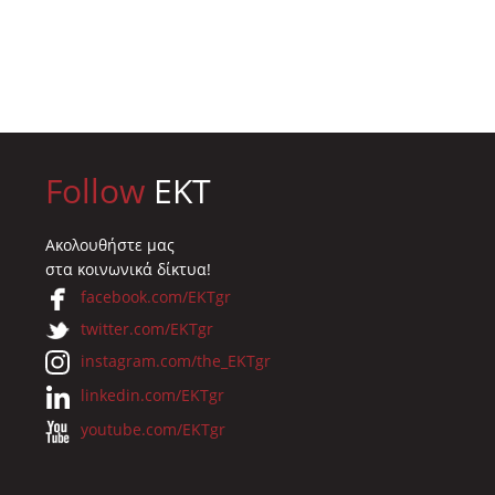
Follow
EKT
Ακολουθήστε μας
στα κοινωνικά δίκτυα!
facebook.com/EKTgr
twitter.com/EKTgr
instagram.com/the_EKTgr
linkedin.com/EKTgr
youtube.com/EKTgr