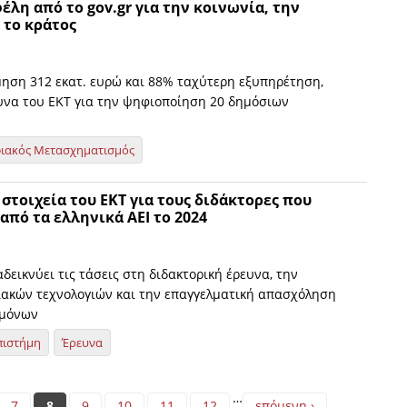
λη από το gov.gr για την κοινωνία, την
 το κράτος
μηση 312 εκατ. ευρώ και 88% ταχύτερη εξυπηρέτηση,
να του ΕΚΤ για την ψηφιοποίηση 20 δημόσιων
ιακός Μετασχηματισμός
 στοιχεία του ΕΚΤ για τους διδάκτορες που
πό τα ελληνικά ΑΕΙ το 2024
δεικνύει τις τάσεις στη διδακτορική έρευνα, την
ακών τεχνολογιών και την επαγγελματική απασχόληση
ημόνων
πιστήμη
Έρευνα
…
7
8
9
10
11
12
επόμενη ›