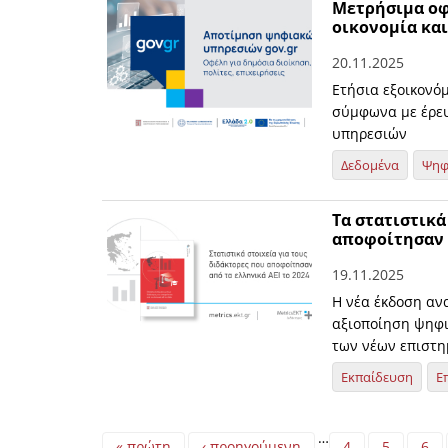
Μετρήσιμα οφέ
οικονομία και
20.11.2025
Ετήσια εξοικονό
σύμφωνα με έρευ
υπηρεσιών
Δεδομένα
Ψηφ
Τα στατιστικά
αποφοίτησαν α
19.11.2025
Η νέα έκδοση ανα
αξιοποίηση ψηφι
των νέων επιστ
Εκπαίδευση
Ε
Pages
…
« πρώτη
‹ προηγούμενη
4
5
6