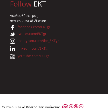
Follow
EKT
Ακολουθήστε μας
στα κοινωνικά δίκτυα!
facebook.com/EKTgr
twitter.com/EKTgr
instagram.com/the_EKTgr
linkedin.com/EKTgr
youtube.com/EKTgr
© 2026 Eθνικό Κέντρο Τεκμηρίωσης