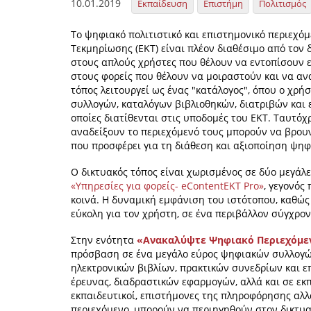
10.01.2019
Εκπαίδευση
Επιστήμη
Πολιτισμός
Tο ψηφιακό πολιτιστικό και επιστημονικό περιεχόμ
Τεκμηρίωσης (ΕΚΤ) είναι πλέον διαθέσιμο από τον
στους απλούς χρήστες που θέλουν να εντοπίσουν επ
στους φορείς που θέλουν να μοιραστούν και να αν
τόπος λειτουργεί ως ένας "κατάλογος", όπου ο χρ
συλλογών, καταλόγων βιβλιοθηκών, διατριβών και
οποίες διατίθενται στις υποδομές του ΕΚΤ. Ταυτόχ
αναδείξουν το περιεχόμενό τους μπορούν να βρουν 
που προσφέρει για τη διάθεση και αξιοποίηση ψηφ
O δικτυακός τόπος είναι χωρισμένος σε δύο μεγάλ
«Υπηρεσίες για φορείς- eContentΕΚΤ Pro»
, γεγονός
κοινά. Η δυναμική εμφάνιση του ιστότοπου, καθώ
εύκολη για τον χρήστη, σε ένα περιβάλλον σύγχρον
Στην ενότητα
«Ανακαλύψτε Ψηφιακό Περιεχόμε
πρόσβαση σε ένα μεγάλο εύρος ψηφιακών συλλογών
ηλεκτρονικών βιβλίων, πρακτικών συνεδρίων και ε
έρευνας, διαδραστικών εφαρμογών, αλλά και σε εκπ
εκπαιδευτικοί, επιστήμονες της πληροφόρησης αλλ
περιεχόμενο, μπορούν να περιηγηθούν στον δικτυα