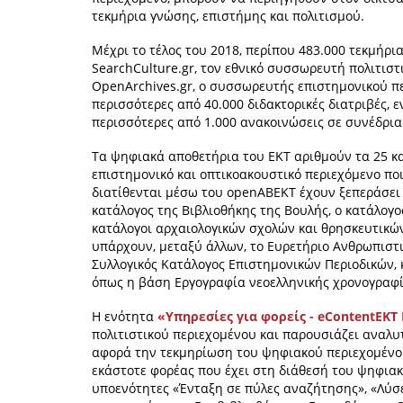
τεκμήρια γνώσης, επιστήμης και πολιτισμού.
Μέχρι το τέλος του 2018, περίπου 483.000 τεκμήρι
SearchCulture.gr, τον εθνικό συσσωρευτή πολιτιστ
OpenArchives.gr, ο συσσωρευτής επιστημονικού περ
περισσότερες από 40.000 διδακτορικές διατριβές, ε
περισσότερες από 1.000 ανακοινώσεις σε συνέδρια 
Τα ψηφιακά αποθετήρια του ΕΚΤ αριθμούν τα 25 και 
επιστημονικό και οπτικοακουστικό περιεχόμενο πο
διατίθενται μέσω του openABEKT έχουν ξεπεράσει
κατάλογος της Βιβλιοθήκης της Βουλής, ο κατάλο
κατάλογοι αρχαιολογικών σχολών και θρησκευτικώ
υπάρχουν, μεταξύ άλλων, το Ευρετήριο Ανθρωπιστι
Συλλογικός Κατάλογος Επιστημονικών Περιοδικών, 
όπως η βάση Εργογραφία νεοελληνικής χρονογραφίας
Η ενότητα
«Υπηρεσίες για φορείς - eContentΕΚΤ
πολιτιστικού περιεχομένου και παρουσιάζει αναλυτ
αφορά την τεκμηρίωση του ψηφιακού περιεχομένου
εκάστοτε φορέας που έχει στη διάθεσή του ψηφιακό
υποενότητες «Ένταξη σε πύλες αναζήτησης», «Λύσε