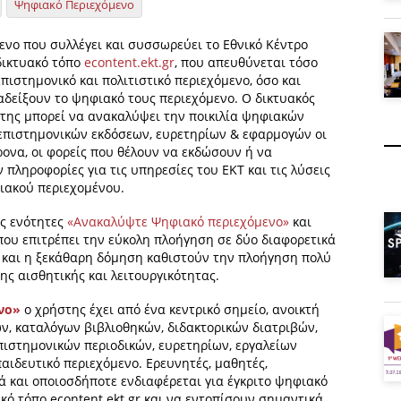
Ψηφιακό Περιεχόμενο
ενο που συλλέγει και συσσωρεύει το Εθνικό Κέντρο
 δικτυακό τόπο
econtent.ekt.gr
, που απευθύνεται τόσο
ιστημονικό και πολιτιστικό περιεχόμενο, όσο και
αδείξουν το ψηφιακό τους περιεχόμενο. Ο δικτυακός
ήστης μπορεί να ανακαλύψει την ποικιλία ψηφιακών
 επιστημονικών εκδόσεων, ευρετηρίων & εφαρμογών οι
ρονα, οι φορείς που θέλουν να εκδώσουν ή να
πληροφορίες για τις υπηρεσίες του ΕΚΤ και τις λύσεις
ιακού περιεχομένου.
ες ενότητες
«Ανακαλύψτε Ψηφιακό περιεχόμενο»
και
 που επιτρέπει την εύκολη πλοήγηση σε δύο διαφορετικά
ς και η ξεκάθαρη δόμηση καθιστούν την πλοήγηση πολύ
ης αισθητικής και λειτουργικότητας.
νο»
ο χρήστης έχει από ένα κεντρικό σημείο, ανοικτή
, καταλόγων βιβλιοθηκών, διδακτορικών διατριβών,
πιστημονικών περιοδικών, ευρετηρίων, εργαλείων
αιδευτικό περιεχόμενο. Ερευνητές, μαθητές,
ά και οποιοσδήποτε ενδιαφέρεται για έγκριτο ψηφιακό
κό τόπο econtent.ekt.gr και να εντοπίσουν σημαντικά