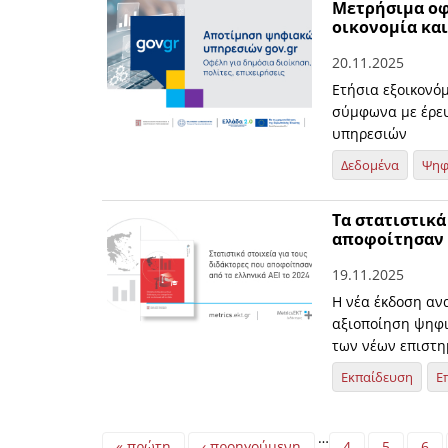
Μετρήσιμα οφέ
οικονομία και
20.11.2025
Ετήσια εξοικονό
σύμφωνα με έρευ
υπηρεσιών
Δεδομένα
Ψηφ
Τα στατιστικά
αποφοίτησαν α
19.11.2025
Η νέα έκδοση ανα
αξιοποίηση ψηφι
των νέων επιστ
Εκπαίδευση
Ε
Pages
…
« πρώτη
‹ προηγούμενη
4
5
6