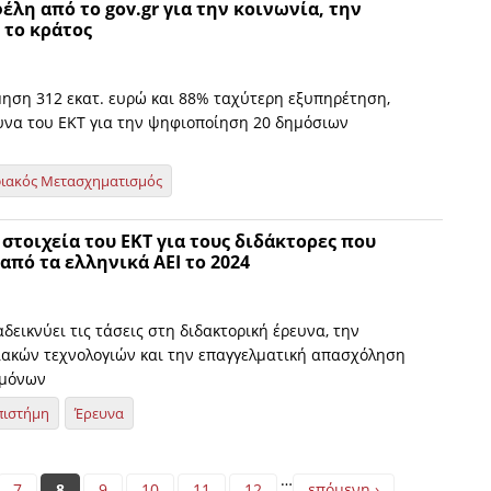
λη από το gov.gr για την κοινωνία, την
 το κράτος
μηση 312 εκατ. ευρώ και 88% ταχύτερη εξυπηρέτηση,
να του ΕΚΤ για την ψηφιοποίηση 20 δημόσιων
ιακός Μετασχηματισμός
 στοιχεία του ΕΚΤ για τους διδάκτορες που
πό τα ελληνικά ΑΕΙ το 2024
δεικνύει τις τάσεις στη διδακτορική έρευνα, την
ακών τεχνολογιών και την επαγγελματική απασχόληση
ημόνων
πιστήμη
Έρευνα
…
7
8
9
10
11
12
επόμενη ›