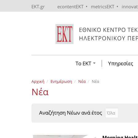
Skip to main content
•
•
EKT.gr
econtentEKT
metricsEKT
innova
Το ΕΚΤ
Υπηρεσίες
Αρχική
Ενημέρωση
Νέα
Νέα
Νέα
Αναζήτηση Νέων ανά έτος
Αναζήτηση Νέ
Year
Morning Healt