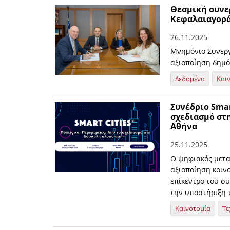
Θεσμική συνερ
Κεφαλαιαγορ
26.11.2025
Μνημόνιο Συνεργ
αξιοποίηση δημ
Δεδομένα
Και
Συνέδριο Smar
σχεδιασμό στ
Αθήνα
25.11.2025
O ψηφιακός μετα
αξιοποίηση κοινο
επίκεντρο του συ
την υποστήριξη 
Καινοτομία
Τε