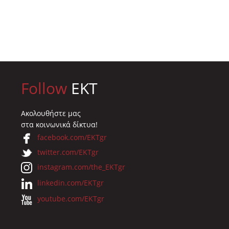
Follow
EKT
Ακολουθήστε μας
στα κοινωνικά δίκτυα!
facebook.com/EKTgr
twitter.com/EKTgr
instagram.com/the_EKTgr
linkedin.com/EKTgr
youtube.com/EKTgr