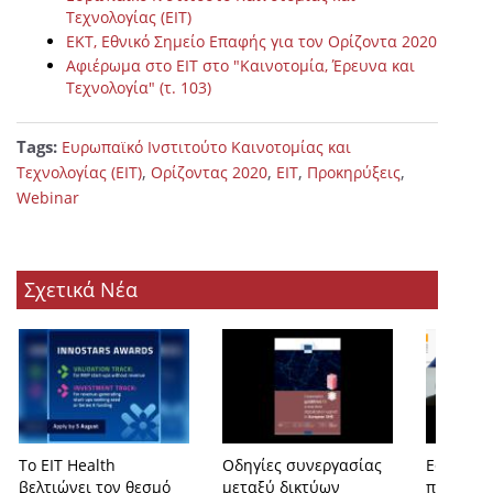
Τεχνολογίας (ΕΙΤ)
EKT, Eθνικό Σημείο Επαφής για τον Ορίζοντα 2020
Αφιέρωμα στο ΕΙΤ στο "Καινοτομία, Έρευνα και
Τεχνολογία" (τ. 103)
Tags:
Ευρωπαϊκό Ινστιτούτο Καινοτομίας και
,
,
,
,
Τεχνολογίας (ΕΙΤ)
Ορίζοντας 2020
EIT
Προκηρύξεις
Webinar
Σχετικά Νέα
Το EIT Health
Οδηγίες συνεργασίας
Εφαρμογέ
βελτιώνει τον θεσμό
μεταξύ δικτύων
προκλήσε