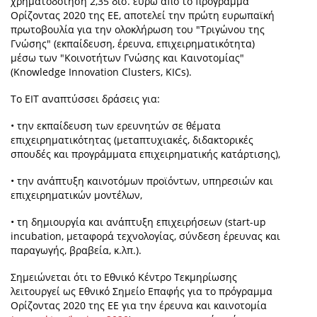
χρηματοδότηση 2,35 δισ. ευρώ από το πρόγραμμα
Ορίζοντας 2020 της ΕΕ, αποτελεί την πρώτη ευρωπαϊκή
πρωτοβουλία για την ολοκλήρωση του "Τριγώνου της
Γνώσης" (εκπαίδευση, έρευνα, επιχειρηματικότητα)
μέσω των "Κοινοτήτων Γνώσης και Καινοτομίας"
(Knowledge Innovation Clusters, KICs).
Το ΕΙΤ αναπτύσσει δράσεις για:
• την εκπαίδευση των ερευνητών σε θέματα
επιχειρηματικότητας (μεταπτυχιακές, διδακτορικές
σπουδές και προγράμματα επιχειρηματικής κατάρτισης),
• την ανάπτυξη καινοτόμων προϊόντων, υπηρεσιών και
επιχειρηματικών μοντέλων,
• τη δημιουργία και ανάπτυξη επιχειρήσεων (start-up
incubation, μεταφορά τεχνολογίας, σύνδεση έρευνας και
παραγωγής, βραβεία, κ.λπ.).
Σημειώνεται ότι το Εθνικό Κέντρο Τεκμηρίωσης
λειτουργεί ως Εθνικό Σημείο Επαφής για το πρόγραμμα
Ορίζοντας 2020 της ΕΕ για την έρευνα και καινοτομία