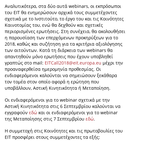
Αναλυτικότερα, στα δύο αυτά webinars, οι εκπρόσωποι
του ΕΙΤ θα ενημερώσουν αρχικά τους συμμετέχοντες
σχετικά με το Ινστιτούτο, το έργο του και τις Κοινότητες
Καινοτομίας του, ενώ θα δεχθούν και σχετικές
περιορισμένες ερωτήσεις. Στη συνέχεια, θα ακολουθήσει
η παρουσίαση των επερχόμενων προκηρύξεων για το
2018, καθώς και συζήτηση για τα κριτήρια αξιολόγησης
των αιτούντων. Κατά τη διάρκεια των webinars θα
απαντηθούν μόνο ερωτήσεις που έχουν υποβληθεί
γραπτώς στο mail:
EITCall2018@eit.europa.eu
μέχρι την
προαναφερθείσα ημερομηνία προθεσμίας. Οι
ενδιαφερόμενοι καλούνται να σημειώσουν ξεκάθαρα
τον τομέα στον οποίο αφορά η ερώτηση που
υποβάλλουν, Αστική Κινητικότητα ή Μεταποίηση.
Οι ενδιαφερόμενοι για το webinar σχετικά με την
Αστική Κινητικότητα στις 6 Σεπτεμβρίου καλούνται να
εγγραφούν
εδώ
και οι ενδιαφερόμενοι για το webinar
της Μεταποίησης στις 7 Σεπτεμβρίου
εδώ
.
Η συμμετοχή στις Κοινότητες και τις πρωτοβουλίες του
ΕΙΤ προσφέρει στους συμμετέχοντες τα εξής: