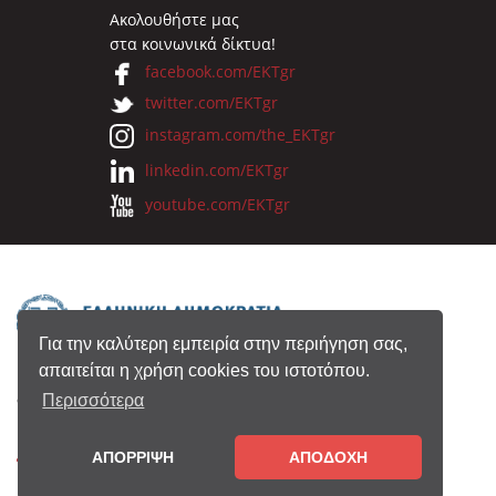
Ακολουθήστε μας
στα κοινωνικά δίκτυα!
facebook.com/EKTgr
twitter.com/EKTgr
instagram.com/the_EKTgr
linkedin.com/EKTgr
youtube.com/EKTgr
Για την καλύτερη εμπειρία στην περιήγηση σας,
απαιτείται η χρήση cookies του ιστοτόπου.
© 2026 Eθνικό Κέντρο Τεκμηρίωσης
Περισσότερα
ΑΠΟΡΡΙΨΗ
ΑΠΟΔΟΧΗ
Όροι Χρήσης
•
Πολιτική Απορρήτου
•
Copyright
Notice
•
Συντελεστές