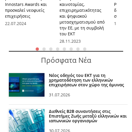
Innostars Awards και
καινοτομίας,
Ρομποτικ
προσκαλεί νεοφυείς
επιχειρηματικότητας
διεπιστη
επιχειρήσεις
και ψηφιακού
σεμινάρι
μετασχηματισμού από
22.07.2024
18.10.20
την ΕΕ, με τη συμβολή
του ΕΚΤ
28.11.2023
Πρόσφατα Νέα
Νέος οδηγός του ΕΚΤ για τη
χρηματοδότηση των ελληνικών
επιχειρήσεων στον χώρο της άμυνας
31.07.2026
Διεθνείς Β2Β συναντήσεις στις
Επιστήμες Ζωής μεταξύ ελληνικών και
ιαπωνικών οργανισμών
30.07.2026