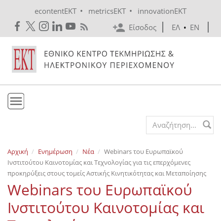
Skip to main content
•
•
econtentEKT
metricsEKT
innovationEKT
Είσοδος
ΕΛ
•
EN
Το ΕΚΤ
Search form
Υπηρεσίες
Αρχική
Ενημέρωση
Νέα
Webinars του Ευρωπαϊκού
Εκδόσεις
Ινστιτούτου Καινοτομίας και Τεχνολογίας για τις επερχόμενες
Ενημέρωση
προκηρύξεις στους τομείς Αστικής Κινητικότητας και Μεταποίησης
Webinars του Ευρωπαϊκού
Επικοινωνία
Ινστιτούτου Καινοτομίας και