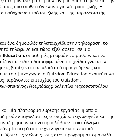
ει τη μοναδική αυτή συνταγή με βάση το μέλι και την
ώπους που υιοθετούν έναν υγιεινό τρόπο ζωής. Η
 του σύγχρονου τρόπου ζωής και της παραδοσιακής
και ένα δημοφιλές τηλεπαιχνίδι στην τηλεόραση, το
νητά τηλέφωνα και τώρα εξελίσσεται σε μία
 Education
, οι μαθητές μπορούν να μάθουν και να
παίζοντας ειδικά διαμορφωμένα παιχνίδια γνώσεων
ήσεις βασίζονται σε υλικό από προηγούμενες και
α με την ψυχαγωγία, η Quizdom Education σκοπεύει να
υς παράγοντες επιτυχίας του Quizdom.
, Κωνσταντίνος Πλουμιδάκης, Βαλεντίνα Μαρουσοπούλου,
 και μία πλατφόρμα εύρεσης εργασίας, η οποία
ζητούν επαγγελματίες στον χώρο τεχνολογιών και της
 αναζητήσουν και να προσλάβουν το κατάλληλο
εάν μία σειρά από τεχνολογικά εκπαιδευτικά
πτύξουν τις γνώσεις τους στον προγραμματισμό αλλά