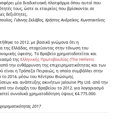
προσφέρει μία διαδικτυακή πλατφόρμα όπου αυτοί που
ητές τους, ώστε οι εταιρείες που βρίσκονται σε
ες δεξιότητες.
πουλος, Γιάννης Σκλάβος, Χρήστος Ανδρεΐκος, Κωνσταντίνος
τήθηκε το 2012, με βασικό γνώμονα ότι η
ρία της Ελλάδας, στοχεύοντας στην τόνωση του
ονομικής ύφεσης. Το Βραβείο χρηματοδοτείται και
ριασμό της
Ελληνικής Πρωτοβουλίας (The Ηellenic
κοπό την ενθάρρυνση της επιχειρηματικότητας και των
 είναι η Τράπεζα Πειραιώς, η οποία συμβάλλει στην
 το 2014, μέσω του Κέντρου Βιώσιμης
ύσεων και ανάπτυξης ακινήτων Jalouise Pty Ltd. από την
από την έναρξη του Βραβείου το 2012, για λογαριασμό
ραστεί συνολικά χρηματοδότηση ύψους €4.775.000.
ιχειρηματικότητας 2017