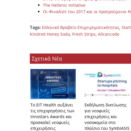
The Hellenic Initiative
Οι Φιναλίστ του 2017 και οι προηγούμενοι Ν
Tags:
,
Ελληνικό Βραβείο Επιχειρηματικότητας
Star
,
,
Kindred Honey Soda
Fresh Strips
Allcancode
Σχετικά Νέα
Το EIT Health αυξάνει
Εκδήλωση δικτύωσης
τις επιχορηγήσεις των
για νεοφυείς
Innostars Awards και
επιχειρήσεις και
προσκαλεί νεοφυείς
νοσοκομεία στο
επιχειρήσεις
πλαίσιο του SymbIASIS