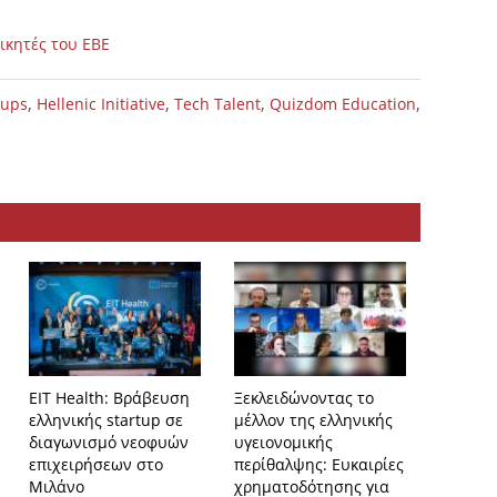
ικητές του ΕΒΕ
,
,
,
,
tups
Hellenic Initiative
Tech Talent
Quizdom Education
EIT Health: Βράβευση
Ξεκλειδώνοντας το
Εργαστ
ελληνικής startup σε
μέλλον της ελληνικής
για τη 
διαγωνισμό νεοφυών
υγειονομικής
ιδιοκτη
επιχειρήσεων στο
περίθαλψης: Ευκαιρίες
προϊόν
Μιλάνο
χρηματοδότησης για
υπηρεσ