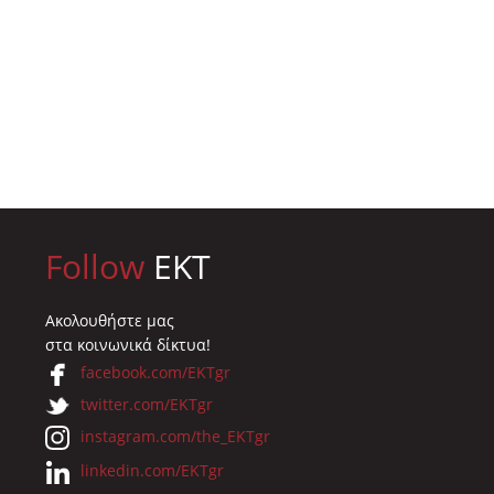
s στον τομέα
τους στους
ίας
εκπρόσωπους
νοσοκομείων και
023
κλινικών
10.07.2023
Follow
EKT
Ακολουθήστε μας
στα κοινωνικά δίκτυα!
facebook.com/EKTgr
twitter.com/EKTgr
instagram.com/the_EKTgr
linkedin.com/EKTgr