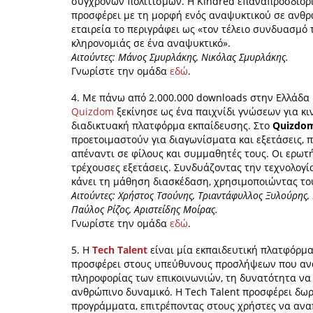
σύγχρονων πολιτισμών. Η Kindred επαναπροσδιορίζ
προσφέρει με τη μορφή ενός αναψυκτικού σε ανθρ
εταιρεία το περιγράφει ως «τον τέλειο συνδυασμό
κληρονομιάς σε ένα αναψυκτικό».
Αιτούντες: Μάνος Σμυρλάκης, Νικόλας Σμυρλάκης.
Γνωρίστε την ομάδα
εδώ
.
4. Με πάνω από 2.000.000 downloads στην Ελλάδα 
Quizdom
ξεκίνησε ως ένα παιχνίδι γνώσεων για κι
διαδικτυακή πλατφόρμα εκπαίδευσης. Στο
Quizdom
προετοιμαστούν για διαγωνίσματα και εξετάσεις, 
απέναντι σε φίλους και συμμαθητές τους. Οι ερωτ
τρέχουσες εξετάσεις. Συνδυάζοντας την τεχνολογί
κάνει τη μάθηση διασκέδαση, χρησιμοποιώντας το
Αιτούντες: Χρήστος Τσούνης, Τριαντάφυλλος Ξυλούρης
Παύλος Ρίζος, Αριστείδης Μοίρας.
Γνωρίστε την ομάδα
εδώ
.
5. Η
Tech Talent
είναι μία εκπαιδευτική πλατφόρμα
προσφέρει στους υπεύθυνους προσλήψεων που ανα
πληροφορίας των επικοινωνιών, τη δυνατότητα να
ανθρώπινο δυναμικό. Η Tech Talent προσφέρει δωρ
προγράμματα, επιτρέποντας στους χρήστες να ανα