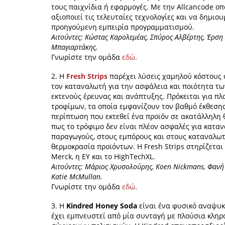
τους παιχνίδια ή εφαρμογές. Με την Allcancode οπ
αξιοποιεί τις τελευταίες τεχνολογίες και να δημιο
προηγούμενη εμπειρία προγραμματισμού.
Αιτούντες: Κώστας Καρολεμέας, Σπύρος Αλβέρτης, Έρσ
Μπαγιαρτάκης.
Γνωρίστε την ομάδα
εδώ
.
2. Η
Fresh Strips
παρέχει λύσεις χαμηλού κόστους 
τον καταναλωτή για την ασφάλεια και ποιότητα των
εκτενούς έρευνας και ανάπτυξης. Πρόκειται για π
τροφίμων, τα οποία εμφανίζουν τον βαθμό έκθεση
περίπτωση που εκτεθεί ένα προϊόν σε ακατάλληλη θ
πως το τρόφιμο δεν είναι πλέον ασφαλές για κατα
παραγωγούς, στους εμπόρους και στους καταναλωτ
θερμοκρασία προϊόντων. Η Fresh Strips στηρίζεται
Merck, η EY και το HighTechXL.
Αιτούντες: Μάριος Χρυσολούρης, Koen Nickmans, Φανή 
Katie McMullan.
Γνωρίστε την ομάδα
εδώ
.
3. H
Kindred Honey Soda
είναι ένα φυσικό αναψυκτ
έχει εμπνευστεί από μία συνταγή με πλούσια κλη