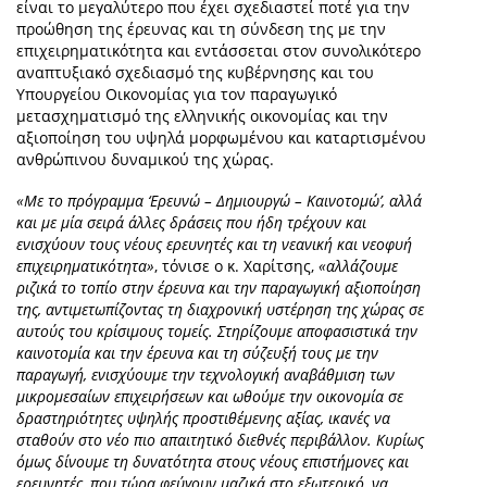
είναι το μεγαλύτερο που έχει σχεδιαστεί ποτέ για την
προώθηση της έρευνας και τη σύνδεση της με την
επιχειρηματικότητα και εντάσσεται στον συνολικότερο
αναπτυξιακό σχεδιασμό της κυβέρνησης και του
Υπουργείου Οικονομίας για τον παραγωγικό
μετασχηματισμό της ελληνικής οικονομίας και την
αξιοποίηση του υψηλά μορφωμένου και καταρτισμένου
ανθρώπινου δυναμικού της χώρας.
«Με το πρόγραμμα ‘Ερευνώ – Δημιουργώ – Καινοτομώ’, αλλά
και με μία σειρά άλλες δράσεις που ήδη τρέχουν και
ενισχύουν τους νέους ερευνητές και τη νεανική και νεοφυή
επιχειρηματικότητα»
, τόνισε ο κ. Χαρίτσης,
«αλλάζουμε
ριζικά το τοπίο στην έρευνα και την παραγωγική αξιοποίηση
της, αντιμετωπίζοντας τη διαχρονική υστέρηση της χώρας σε
αυτούς του κρίσιμους τομείς. Στηρίζουμε αποφασιστικά την
καινοτομία και την έρευνα και τη σύζευξή τους με την
παραγωγή, ενισχύουμε την τεχνολογική αναβάθμιση των
μικρομεσαίων επιχειρήσεων και ωθούμε την οικονομία σε
δραστηριότητες υψηλής προστιθέμενης αξίας, ικανές να
σταθούν στο νέο πιο απαιτητικό διεθνές περιβάλλον. Κυρίως
όμως δίνουμε τη δυνατότητα στους νέους επιστήμονες και
ερευνητές, που τώρα φεύγουν μαζικά στο εξωτερικό, να