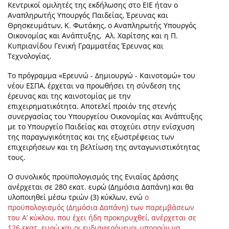
Κεντρικοί ομιλητές της εκδήλωσης στο ΕΙΕ ήταν ο
Αναπληρωτής Υπουργός Παιδείας, Έρευνας και
Θρησκευμάτων, Κ. Φωτάκης, ο Αναπληρωτής Υπουργός
Οικονομίας και Ανάπτυξης, Αλ. Χαρίτσης και η Π.
Κυπριανίδου Γενική Γραμματέας Έρευνας και
Τεχνολογίας.
Το πρόγραμμα «Ερευνώ - Δημιουργώ - Καινοτομώ» του
νέου ΕΣΠΑ, έρχεται να προωθήσει τη σύνδεση της
έρευνας και της καινοτομίας με την
επιχειρηματικότητα. Αποτελεί προϊόν της στενής
συνεργασίας του Υπουργείου Οικονομίας και Ανάπτυξης
με το Υπουργείο Παιδείας και στοχεύει στην ενίσχυση
της παραγωγικότητας και της εξωστρέφειας των
επιχειρήσεων και τη βελτίωση της ανταγωνιστικότητας
τους.
Ο συνολικός προϋπολογισμός της Ενιαίας Δράσης
ανέρχεται σε 280 εκατ. ευρώ (Δημόσια Δαπάνη) και θα
υλοποιηθεί μέσω τριών (3) κύκλων, ενώ
ο
προϋπολογισμός (Δημόσια Δαπάνη) των παρεμβάσεων
του Α’ κύκλου, που έχει ήδη προκηρυχθεί, ανέρχεται σε
126 εκατ. ευρώ και οι ενδιαφερόμενοι μπορούν να