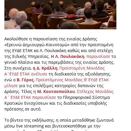
Ακολούθησε η παρουσίαση της ενιαίας Δράσης
«Ερευνώ-Δημιουργώ-Καινοτομώ» από την προϊσταμένη
της ΕΥΔΕ ΕΤΑΚ κα Λ. Πουλακάκη καθώς και από στελέχη
της Ειδικής Υπηρεσίας.
Η Λ. Πουλακάκη
, παρουσίασε
το
γενικό πλαίσιο και τις παρεμβάσεις της ενιαίας Δράσης.
Στη συνέχεια,
η Δ. Κράλλη
, Προϊσταμένη Μονάδας
Α΄ΕΥΔΕ ΕΤΑΚ ανέλυσε
τη διαδικασία της αξιολόγησης,
ενώ ο
Β. Γέρος
, Προϊστάμενος Μονάδας Β’ ΕΥΔΕ ΕΤΑΚ
μίλησε
για τις επιλέξιμες κατηγορίες δαπανών της
Δράσης. Τέλος η
Μ. Κουτσοπούλου
, Στέλεχος Μονάδας
Α΄ ΕΥΔΕ ΕΤΑΚ παρουσίασε
το Πληροφοριακό Σύστημα
Κρατικών Ενισχύσεων και τις διαδικασίες υποβολής
πρότασης σε αυτό.
Το βίντεο της εκδήλωσης, η οποία μεταδόθηκε ζωντανά
μέσω live streaming και βιντεοσκοπήθηκε με την