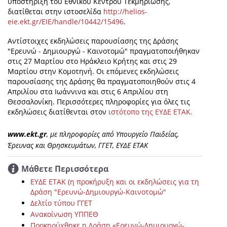
υποστήριξη του Εθνικού Κέντρου Τεκμηρίωσης,
διατίθεται στην ιστοσελίδα
http://helios-
eie.ekt.gr/EIE/handle/10442/15496
.
Αντίστοιχες εκδηλώσεις παρουσίασης της Δράσης
"Ερευνώ - Δημιουργώ - Καινοτομώ" πραγματοποιήθηκαν
στις 27 Μαρτίου στο Ηράκλειο Κρήτης και στις 29
Μαρτίου στην Κομοτηνή. Οι επόμενες εκδηλώσεις
παρουσίασης της Δράσης θα πραγματοποιηθούν στις 4
Απριλίου στα Ιωάννινα και στις 6 Απριλίου στη
Θεσσαλονίκη. Περισσότερες πληροφορίες για όλες τις
εκδηλώσεις διατίθενται στον
ιστότοπο της ΕΥΔΕ ΕΤΑΚ.
www.ekt.gr
, με πληροφορίες από Υπουργείο Παιδείας,
Έρευνας και Θρησκευμάτων, ΓΓΕΤ, ΕΥΔΕ ΕΤΑΚ
Μάθετε Περισσότερα
ΕΥΔΕ ΕΤΑΚ (η προκήρυξη και οι εκδηλώσεις για τη
Δράση "Ερευνώ-Δημιουργώ-Καινοτομώ"
Δελτίο τύπου ΓΓΕΤ
Ανακοίνωση ΥΠΠΕΘ
Προκηρύχθηκε η Δράση «Ερευνώ-Δημιουργώ-