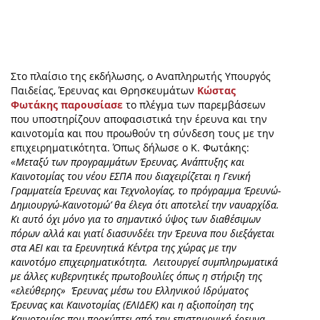
Στο πλαίσιο της εκδήλωσης, ο Αναπληρωτής Υπουργός
Παιδείας, Έρευνας και Θρησκευμάτων
Κώστας
Φωτάκης παρουσίασε
το πλέγμα των παρεμβάσεων
που υποστηρίζουν αποφασιστικά την έρευνα και την
καινοτομία και που προωθούν τη σύνδεση τους με την
επιχειρηματικότητα. Όπως δήλωσε ο Κ. Φωτάκης:
«Mεταξύ των προγραμμάτων Έρευνας, Ανάπτυξης και
Καινοτομίας του νέου ΕΣΠΑ που διαχειρίζεται η Γενική
Γραμματεία Έρευνας και Tεχνολογίας, τo πρόγραμμα ‘Ερευνώ-
Δημιουργώ-Καινοτομώ’ θα έλεγα ότι αποτελεί την ναυαρχίδα.
Κι αυτό όχι μόνο για το σημαντικό ύψος των διαθέσιμων
πόρων αλλά και γιατί διασυνδέει την Έρευνα που διεξάγεται
στα ΑΕΙ και τα Ερευνητικά Κέντρα της χώρας με την
καινοτόμο επιχειρηματικότητα. Λειτουργεί συμπληρωματικά
με άλλες κυβερνητικές πρωτοβουλίες όπως η στήριξη της
«ελεύθερης» Έρευνας μέσω του Ελληνικού Ιδρύματος
Έρευνας και Καινοτομίας (ΕΛΙΔΕΚ) και η αξιοποίηση της
Καινοτομίας που προκύπτει από την επιστημονική έρευνα,