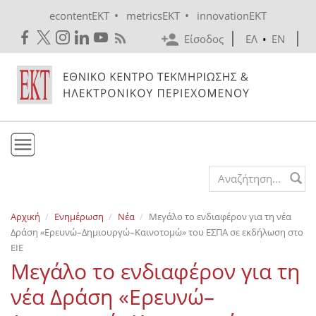
Skip to main content
•
•
econtentEKT
metricsEKT
innovationEKT
Είσοδος
ΕΛ
•
EN
Το ΕΚΤ
Search form
Υπηρεσίες
Αρχική
Ενημέρωση
Νέα
Μεγάλο το ενδιαφέρον για τη νέα
Εκδόσεις
Δράση «Ερευνώ–Δημιουργώ–Καινοτομώ» του ΕΣΠΑ σε εκδήλωση στο
Ενημέρωση
ΕΙΕ
Μεγάλο το ενδιαφέρον για τη
Επικοινωνία
νέα Δράση «Ερευνώ–