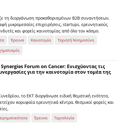
ξε τη διοργάνωση προκαθορισμένων Β2Β συναντήσεων,
φή μικρομεσαίες επιχειρήσεις, startups, ερευνητικούς
νδυτές και φορείς καινοτομίας από όλο τον κόσμο.
ητα
Έρευνα
Καινοτομία
Τεχνητή Νοημοσύνη
χηματισμός
d Synergies Forum on Cancer: Ενισχύοντας τις
νεργασίες για την καινοτομία στον τομέα της
Συνεδρίου, το ΕΚΤ διοργάνωσε ειδική θεματική ενότητα,
τείχαν κορυφαία ερευνητικά κέντρα, θεσμικοί φορείς και
είες.
ειρηματικότητα
Έρευνα
Τεχνολογία