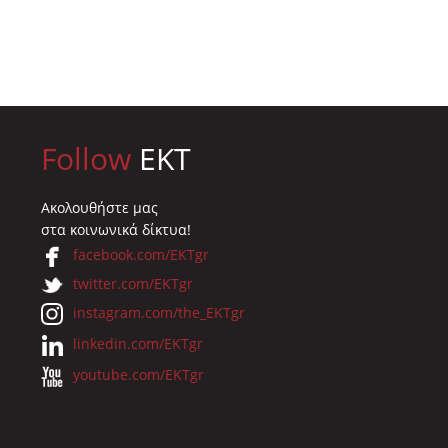
Follow
EKT
Ακολουθήστε μας
στα κοινωνικά δίκτυα!
facebook.com/EKTgr
twitter.com/EKTgr
instagram.com/the_EKTgr
linkedin.com/EKTgr
youtube.com/EKTgr