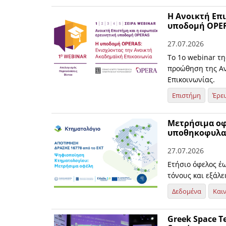
Η Ανοικτή Επι
υποδομή OPE
27.07.2026
Το 1ο webinar τ
προώθηση της Αν
Επικοινωνίας.
Επιστήμη
Έρε
Μετρήσιμα οφ
υποθηκοφυλακ
27.07.2026
Ετήσιο όφελος έ
τόνους και εξάλ
Δεδομένα
Και
Greek Space T