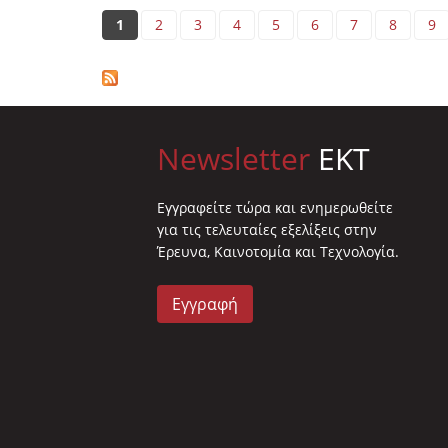
Pages
1
2
3
4
5
6
7
8
9
Newsletter
EKT
Eγγραφείτε τώρα και ενημερωθείτε
για τις τελευταίες εξελίξεις στην
Έρευνα, Καινοτομία και Τεχνολογία.
Εγγραφή