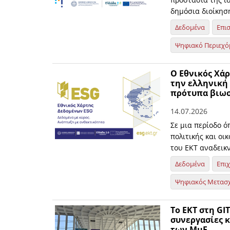
δημόσια διοίκηση
Δεδομένα
Επι
Ψηφιακό Περιεχό
O Εθνικός Χάρ
την ελληνική
πρότυπα βιω
14.07.2026
Σε μια περίοδο ό
πολιτικής και οι
του ΕΚΤ αναδεικ
Δεδομένα
Επι
Ψηφιακός Μετασ
Το ΕΚΤ στη GI
συνεργασίες 
των ΜμΕ