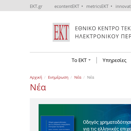
Skip to main content
•
•
EKT.gr
econtentEKT
metricsEKT
innova
Το ΕΚΤ
Υπηρεσίες
Αρχική
Ενημέρωση
Νέα
Νέα
Νέα