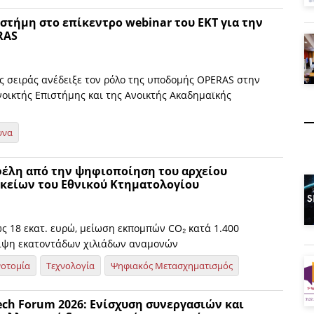
στήμη στο επίκεντρο webinar του ΕΚΤ για την
RAS
ης σειράς ανέδειξε τον ρόλο της υποδομής OPERAS στην
οικτής Επιστήμης και της Ανοικτής Ακαδημαϊκής
υνα
έλη από την ψηφιοποίηση του αρχείου
είων του Εθνικού Κτηματολογίου
ως 18 εκατ. ευρώ, μείωση εκπομπών CO₂ κατά 1.400
ειψη εκατοντάδων χιλιάδων αναμονών
νοτομία
Τεχνολογία
Ψηφιακός Μετασχηματισμός
ech Forum 2026: Eνίσχυση συνεργασιών και