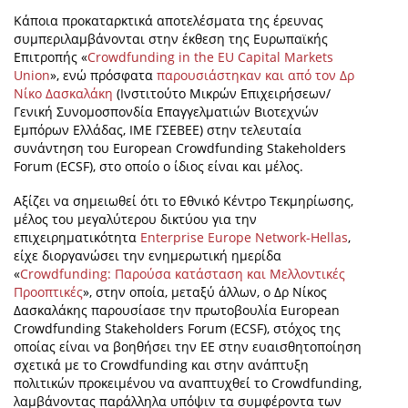
Κάποια προκαταρκτικά αποτελέσματα της έρευνας
συμπεριλαμβάνονται στην έκθεση της Ευρωπαϊκής
Επιτροπής «
Crowdfunding in the EU Capital Markets
Union
», ενώ πρόσφατα
παρουσιάστηκαν και από τον Δρ
Νίκο Δασκαλάκη
(Ινστιτούτο Μικρών Επιχειρήσεων/
Γενική Συνομοσπονδία Επαγγελματιών Βιοτεχνών
Εμπόρων Ελλάδας, ΙΜΕ ΓΣΕΒΕΕ) στην τελευταία
συνάντηση του European Crowdfunding Stakeholders
Forum (ECSF), στο οποίο ο ίδιος είναι και μέλος.
Αξίζει να σημειωθεί ότι το Εθνικό Κέντρο Τεκμηρίωσης,
μέλος του μεγαλύτερου δικτύου για την
επιχειρηματικότητα
Enterprise Europe Network-Hellas
,
είχε διοργανώσει την ενημερωτική ημερίδα
«
Crowdfunding: Παρούσα κατάσταση και Μελλοντικές
Προοπτικές
», στην οποία, μεταξύ άλλων, ο Δρ Νίκος
Δασκαλάκης παρουσίασε την πρωτοβουλία European
Crowdfunding Stakeholders Forum (ECSF), στόχος της
οποίας είναι να βοηθήσει την ΕΕ στην ευαισθητοποίηση
σχετικά με το Crowdfunding και στην ανάπτυξη
πολιτικών προκειμένου να αναπτυχθεί το Crowdfunding,
λαμβάνοντας παράλληλα υπόψιν τα συμφέροντα των