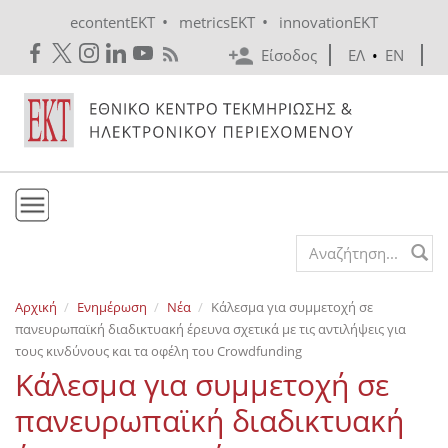
Skip to main content
•
•
econtentEKT
metricsEKT
innovationEKT
Είσοδος
ΕΛ
•
EN
Το ΕΚΤ
Search form
Υπηρεσίες
Αρχική
Ενημέρωση
Νέα
Κάλεσμα για συμμετοχή σε
Εκδόσεις
πανευρωπαϊκή διαδικτυακή έρευνα σχετικά με τις αντιλήψεις για
Ενημέρωση
τους κινδύνους και τα οφέλη του Crowdfunding
Κάλεσμα για συμμετοχή σε
Επικοινωνία
πανευρωπαϊκή διαδικτυακή