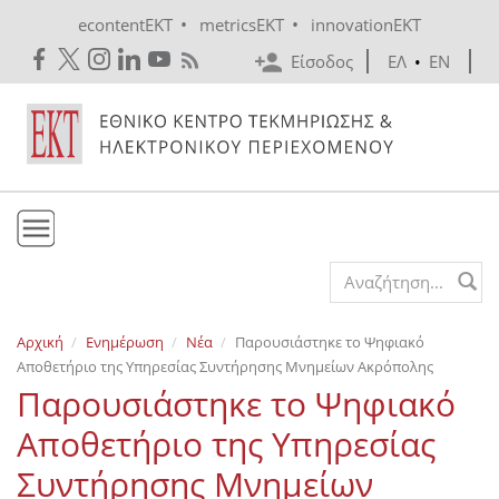
Skip to main content
•
•
econtentEKT
metricsEKT
innovationEKT
Είσοδος
ΕΛ
•
EN
Το ΕΚΤ
Search form
Υπηρεσίες
Αρχική
Ενημέρωση
Νέα
Παρουσιάστηκε το Ψηφιακό
Εκδόσεις
Αποθετήριο της Υπηρεσίας Συντήρησης Μνημείων Ακρόπολης
Ενημέρωση
Παρουσιάστηκε το Ψηφιακό
Επικοινωνία
Αποθετήριο της Υπηρεσίας
Συντήρησης Μνημείων