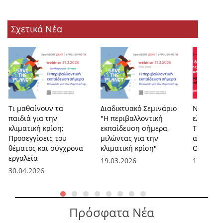
Σχετικά Νέα
Τι μαθαίνουν τα
Διαδικτυακό Σεμινάριο
Νέα εποχ
παιδιά για την
"Η περιβαλλοντική
ελληνικέ
κλιματική κρίση;
εκπαίδευση σήμερα,
Το ΕΚΤ π
Προσεγγίσεις του
μιλώντας για την
αναβαθμ
θέματος και σύγχρονα
κλιματική κρίση"
OpenAB
εργαλεία
19.03.2026
17.02.20
30.04.2026
Πρόσφατα Νέα