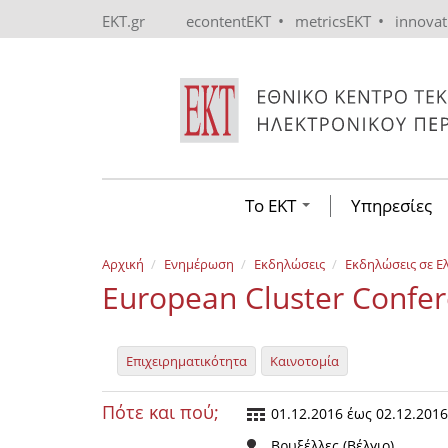
Skip to main content
•
•
EKT.gr
econtentEKT
metricsEKT
innova
Το ΕΚΤ
Υπηρεσίες
Αρχική
Ενημέρωση
Εκδηλώσεις
Εκδηλώσεις σε Ε
European Cluster Confe
Επιχειρηματικότητα
Καινοτομία
Πότε και πού;
01.12.2016
έως
02.12.2016
Βρυξέλλες (Βέλγιο)