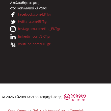
Ακολουθήστε μας
στα κοινωνικά δίκτυα!
facebook.com/EKTgr
twitter.com/EKTgr
instagram.com/the_EKTgr
linkedin.com/EKTgr
youtube.com/EKTgr
© 2026 Eθνικό Κέντρο Τεκμηρίωσης
Όροι Χρήσης
•
Πολιτική Απορρήτου
•
Copyright