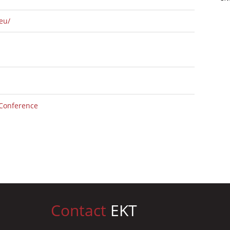
eu/
 Conference
Contact
EKT