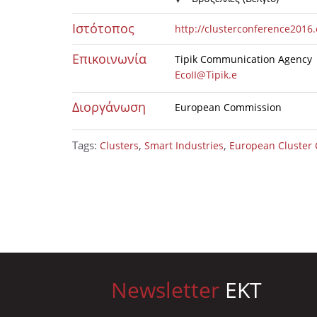
Ιστότοπος
http://clusterconference2016.
Επικοινωνία
Tipik Communication Agency
EcoII@Tipik.e
Διοργάνωση
European Commission
Tags:
,
,
Clusters
Smart Industries
European Cluster
Newsletter
EKT