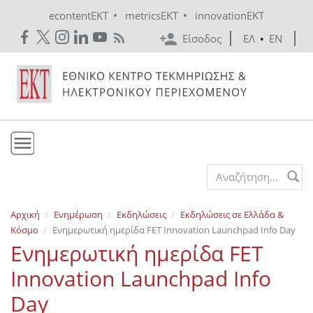
Skip to main content
•
•
econtentEKT
metricsEKT
innovationEKT
Είσοδος
ΕΛ
•
EN
Το ΕΚΤ
Search form
Υπηρεσίες
Αρχική
Ενημέρωση
Εκδηλώσεις
Εκδηλώσεις σε Ελλάδα &
Εκδόσεις
Κόσμο
Ενημερωτική ημερίδα FET Innovation Launchpad Info Day
Ενημέρωση
Ενημερωτική ημερίδα FET
Επικοινωνία
Innovation Launchpad Info
Day