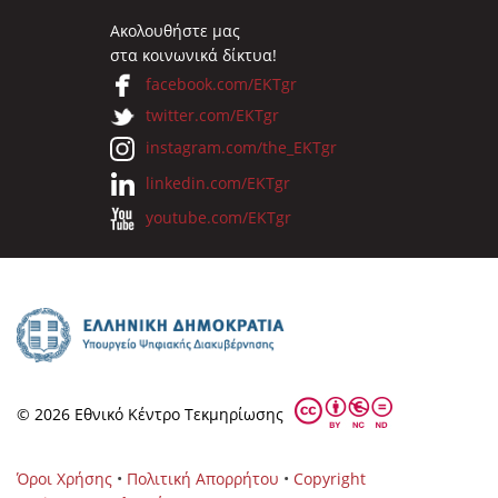
Ακολουθήστε μας
στα κοινωνικά δίκτυα!
facebook.com/EKTgr
twitter.com/EKTgr
instagram.com/the_EKTgr
linkedin.com/EKTgr
youtube.com/EKTgr
© 2026 Eθνικό Κέντρο Τεκμηρίωσης
Όροι Χρήσης
•
Πολιτική Απορρήτου
•
Copyright