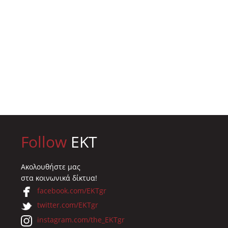
Follow
EKT
Ακολουθήστε μας
στα κοινωνικά δίκτυα!
facebook.com/EKTgr
twitter.com/EKTgr
instagram.com/the_EKTgr