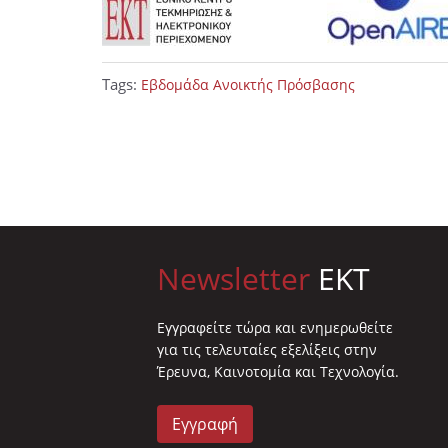
Tags:
Εβδομάδα Ανοικτής Πρόσβασης
Newsletter
EKT
Eγγραφείτε τώρα και ενημερωθείτε
για τις τελευταίες εξελίξεις στην
Έρευνα, Καινοτομία και Τεχνολογία.
Εγγραφή