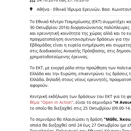
Αθήνα - Εθνικό Ίδρυμα Ερευνών, Bασ. Κωνσταν
Tο Εθνικό Κέντρο Τεκμηρίωσης (ΕΚΤ) συμμετέχει κ
30 Οκτωβρίου 2016) διοργανώνοντας πολύπλευρες
και ερευνητική κοινότητα της χώρας αλλά και το 
πραγματοποίηση συντονισμένων δράσεων για την Α
Εβδομάδας είναι η ευρεία ενημέρωση και συμμετοχ
στις διαδικασίες Ανοικτής Πρόσβασης, στις δημοσι
χρηματοδοτούμενης έρευνας.
Το ΕΚΤ, με ενεργό ρόλο στην προώθηση των πολιτ
Ελλάδα και την Ευρώπη, επικεντρώνει τις δράσεις 
Ελλάδα, δηλαδή στους νέους ερευνητές, πραγματοπ
αφορούν.
Κεντρική εκδήλωση των δράσεων του ΕΚΤ για τη φ
θέμα "Open in Action"
, είναι το σεμινάριο
"Η Ανοι
το οποίο θα διεξαχθεί στις 25 Οκτωβρίου (09.00-14
Το σεμινάριο θα πλαισιώσει η δράση
"Μάθε, Άκου
οποία θα διεξαχθεί από 24 έως 27 Οκτωβρίου (με ε
Τεχνολογίας, Πολιτισμού του Εθνικού Κέντρου Τεκμ