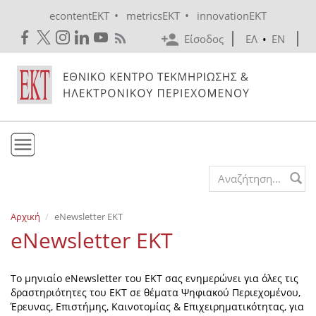
Skip to main content
•
•
econtentEKT
metricsEKT
innovationEKT
Είσοδος
ΕΛ
•
EN
Το ΕΚΤ
Search form
Υπηρεσίες
Αρχική
eNewsletter EKT
Εκδόσεις
eNewsletter EKT
Ενημέρωση
Επικοινωνία
Το μηνιαίο eNewsletter του ΕΚΤ σας ενημερώνει για όλες τις
δραστηριότητες του ΕΚΤ σε θέματα Ψηφιακού Περιεχομένου,
Έρευνας, Επιστήμης, Καινοτομίας & Επιχειρηματικότητας, για