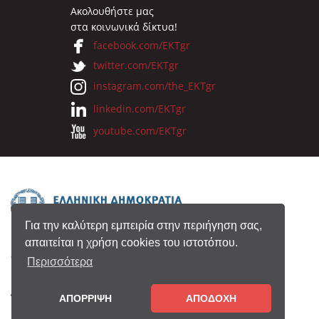
Ακολουθήστε μας
στα κοινωνικά δίκτυα!
facebook.com/EKTgr
twitter.com/EKTgr
instagram.com/the_EKTgr
linkedin.com/EKTgr
youtube.com/EKTgr
Για την καλύτερη εμπειρία στην περιήγηση σας,
απαιτείται η χρήση cookies του ιστοτόπου.
© 2026 Eθνικό Κέντρο Τεκμηρίωσης
Περισσότερα
Όροι Χρήσης
•
Πολιτική Απορρήτου
•
Copyright
ΑΠΟΡΡΙΨΗ
ΑΠΟΔΟΧΗ
Notice
•
Συντελεστές