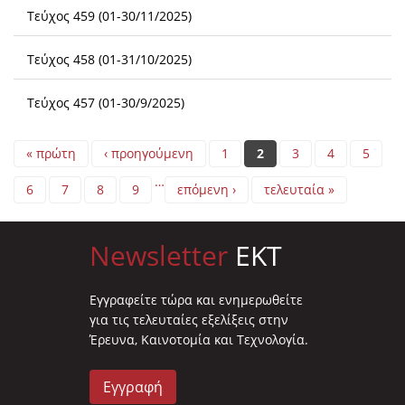
Τεύχος 459 (01-30/11/2025)
Τεύχος 458 (01-31/10/2025)
Τεύχος 457 (01-30/9/2025)
Pages
« πρώτη
‹ προηγούμενη
1
2
3
4
5
…
6
7
8
9
επόμενη ›
τελευταία »
Newsletter
EKT
Eγγραφείτε τώρα και ενημερωθείτε
για τις τελευταίες εξελίξεις στην
Έρευνα, Καινοτομία και Τεχνολογία.
Εγγραφή