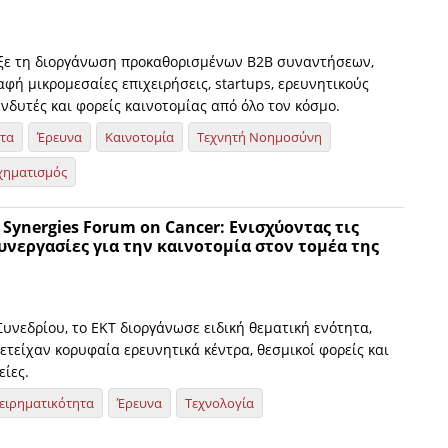
ξε τη διοργάνωση προκαθορισμένων Β2Β συναντήσεων,
φή μικρομεσαίες επιχειρήσεις, startups, ερευνητικούς
νδυτές και φορείς καινοτομίας από όλο τον κόσμο.
ητα
Έρευνα
Καινοτομία
Τεχνητή Νοημοσύνη
χηματισμός
d Synergies Forum on Cancer: Ενισχύοντας τις
νεργασίες για την καινοτομία στον τομέα της
Συνεδρίου, το ΕΚΤ διοργάνωσε ειδική θεματική ενότητα,
τείχαν κορυφαία ερευνητικά κέντρα, θεσμικοί φορείς και
είες.
ειρηματικότητα
Έρευνα
Τεχνολογία