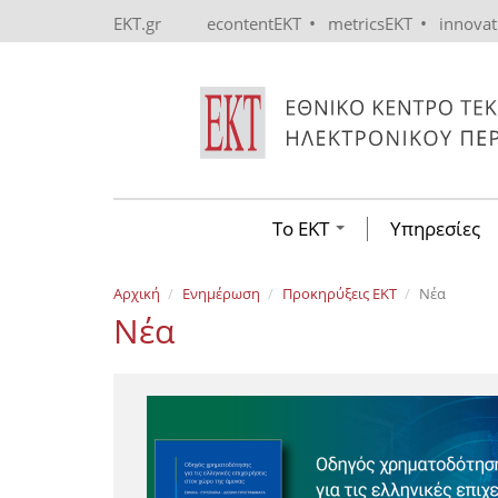
Skip to main content
•
•
EKT.gr
econtentEKT
metricsEKT
innova
Το ΕΚΤ
Υπηρεσίες
Αρχική
Ενημέρωση
Προκηρύξεις EKT
Νέα
Νέα