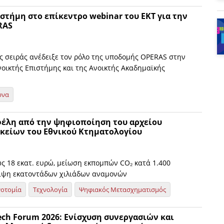
στήμη στο επίκεντρο webinar του ΕΚΤ για την
RAS
ης σειράς ανέδειξε τον ρόλο της υποδομής OPERAS στην
οικτής Επιστήμης και της Ανοικτής Ακαδημαϊκής
υνα
έλη από την ψηφιοποίηση του αρχείου
είων του Εθνικού Κτηματολογίου
ως 18 εκατ. ευρώ, μείωση εκπομπών CO₂ κατά 1.400
ειψη εκατοντάδων χιλιάδων αναμονών
νοτομία
Τεχνολογία
Ψηφιακός Μετασχηματισμός
ech Forum 2026: Eνίσχυση συνεργασιών και