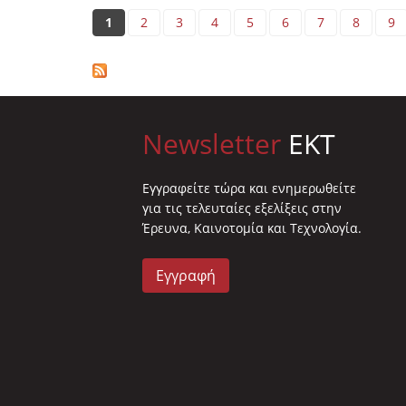
Pages
1
2
3
4
5
6
7
8
9
Newsletter
EKT
Eγγραφείτε τώρα και ενημερωθείτε
για τις τελευταίες εξελίξεις στην
Έρευνα, Καινοτομία και Τεχνολογία.
Εγγραφή