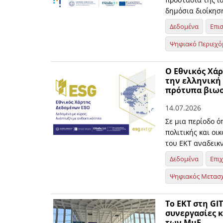
δημόσια διοίκηση
Δεδομένα
Επι
Ψηφιακό Περιεχό
O Εθνικός Χάρ
την ελληνική
πρότυπα βιω
14.07.2026
Σε μια περίοδο ό
πολιτικής και οι
του ΕΚΤ αναδεικ
Δεδομένα
Επι
Ψηφιακός Μετασ
Το ΕΚΤ στη GI
συνεργασίες 
των ΜμΕ