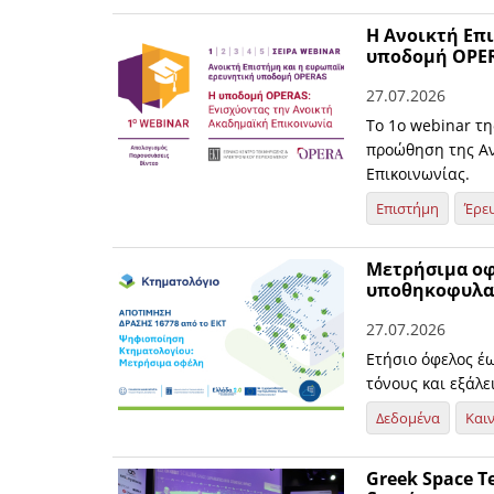
Η Ανοικτή Επι
υποδομή OPE
27.07.2026
Το 1ο webinar τ
προώθηση της Αν
Επικοινωνίας.
Επιστήμη
Έρε
Μετρήσιμα οφ
υποθηκοφυλακ
27.07.2026
Ετήσιο όφελος έ
τόνους και εξάλ
Δεδομένα
Και
Greek Space T