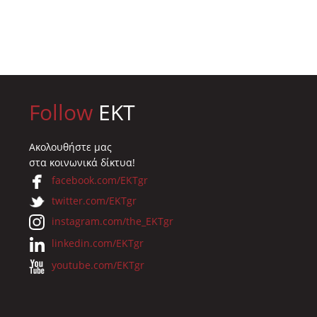
Follow
EKT
Ακολουθήστε μας
στα κοινωνικά δίκτυα!
facebook.com/EKTgr
twitter.com/EKTgr
instagram.com/the_EKTgr
linkedin.com/EKTgr
youtube.com/EKTgr