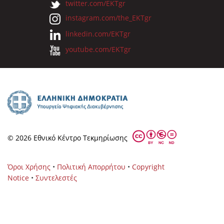
twitter.com/EKTgr
instagram.com/the_EKTgr
linkedin.com/EKTgr
youtube.com/EKTgr
© 2026 Eθνικό Κέντρο Τεκμηρίωσης
Όροι Χρήσης
•
Πολιτική Απορρήτου
•
Copyright
Notice
•
Συντελεστές