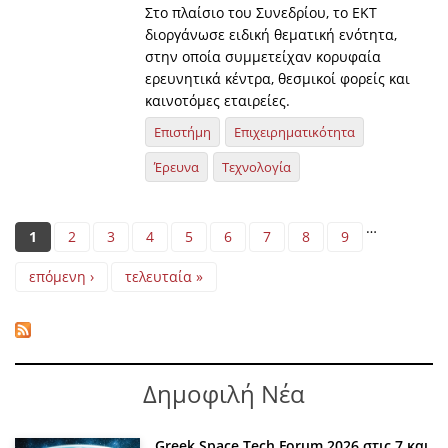
Στο πλαίσιο του Συνεδρίου, το ΕΚΤ
διοργάνωσε ειδική θεματική ενότητα,
στην οποία συμμετείχαν κορυφαία
ερευνητικά κέντρα, θεσμικοί φορείς και
καινοτόμες εταιρείες.
Επιστήμη
Επιχειρηματικότητα
Έρευνα
Τεχνολογία
Pages
…
1
2
3
4
5
6
7
8
9
επόμενη ›
τελευταία »
Δημοφιλή Νέα
Greek Space Tech Forum 2026 στις 7 και