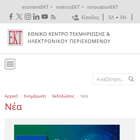
Skip to main content
•
•
econtentEKT
metricsEKT
innovationEKT
Είσοδος
ΕΛ
•
EN
Το ΕΚΤ
Search form
Υπηρεσίες
Αρχική
Ενημέρωση
Εκδηλώσεις
Νέα
Εκδόσεις
Νέα
Ενημέρωση
Επικοινωνία