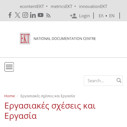
Skip to main content
•
•
econtentEKT
metricsEKT
innovationEKT
Login
ΕΛ
•
EN
EKT
Search form
Mission & Vision
Home
Εργασιακές σχέσεις και Εργασία
Εργασιακές σχέσεις και
Policies
Εργασία
History
e-Infrastructure