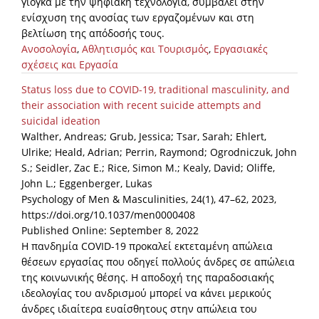
γιόγκα με την ψηφιακή τεχνολογία, συμβάλει στην
ενίσχυση της ανοσίας των εργαζομένων και στη
βελτίωση της απόδοσής τους.
Ανοσολογία
,
Αθλητισμός και Τουρισμός
,
Εργασιακές
σχέσεις και Εργασία
Status loss due to COVID-19, traditional masculinity, and
their association with recent suicide attempts and
suicidal ideation
Walther, Andreas; Grub, Jessica; Tsar, Sarah; Ehlert,
Ulrike; Heald, Adrian; Perrin, Raymond; Ogrodniczuk, John
S.; Seidler, Zac E.; Rice, Simon M.; Kealy, David; Oliffe,
John L.; Eggenberger, Lukas
Psychology of Men & Masculinities, 24(1), 47–62, 2023,
https://doi.org/10.1037/men0000408
Published Online: September 8, 2022
Η πανδημία COVID-19 προκαλεί εκτεταμένη απώλεια
θέσεων εργασίας που οδηγεί πολλούς άνδρες σε απώλεια
της κοινωνικής θέσης. Η αποδοχή της παραδοσιακής
ιδεολογίας του ανδρισμού μπορεί να κάνει μερικούς
άνδρες ιδιαίτερα ευαίσθητους στην απώλεια του