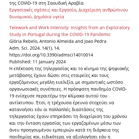
της COVID-19 στη Σαουδική Αραβία.
Εργασιακές σχέσεις και Εργασία
,
Διαχείριση ανθρώπινου
News
δυναμικού
,
Δημόσια υγεία
Events
Telework and Work Intensity: Insights from an Exploratory
Press Centre
Study in Portugal during the COVID-19 Pandemic
Glória Rebelo, Antonio Almeida and Joao Pedra
"Innovation, Research & Technology" magazine
Adm. Sci. 2024, 14(1), 14,
https://doi.org/10.3390/admsci14010014
Contact
Published: 11 January 2024
Η επέκταση της τηλεργασίας και το κίνημα της ψηφιακής
μετάβασης έχουν δώσει στις εταιρείες και τους
Helpdesks
εργαζόμενους μεγάλη ευελιξία, με σημαντικές ωστόσο
Telephone & email Directory
οργανωσιακές συνέπειες. Η πρόσφατη πανδημία COVID-
19 ενίσχυσε περαιτέρω την κλίμακα αυτού του
Access to EKT
αντίκτυπου. Έτσι, η τρέχουσα έρευνα στοχεύει να
κατανοήσει εάν οι πολλαπλές διαστάσεις της
τηλεργασίας έχουν επηρεάσει τη διαχείριση του χρόνου
και την ένταση εργασίας των εργαζομένων μέσω των
άνευ προηγουμένου εμπειριών κατά τη διάρκεια της
πανδημίας και, ειδικότερα, να αξιολογήσει εάν η