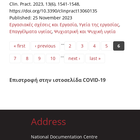
Clin. Pract. 2023, 13(6), 1541-1548,
https://doi.org/10.3390/clinpract13060135
Published: 25 November 2023
Εργασιακές σχέσεις και Εργασία
,
Υγεία της εργασίας
,
Επαγγέλματα υγείας
,
Ψυχιατρική και Ψυχική υγεία
Pages
…
« first
‹ previous
2
3
4
5
6
…
7
8
9
10
next ›
last »
Επιστροφή στην ιστοσελίδα COVID-19
Address
National Documentation Centre