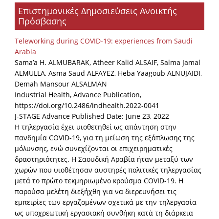
Επιστημονικές Δημοσιεύσεις Ανοικτής
Organisational Structure
Πρόσβασης
EKT Tenders
Teleworking during COVID-19: experiences from Saudi
EKT Websites
Arabia
Sama’a H. ALMUBARAK, Atheer Kalid ALSAIF, Salma Jamal
Projects
ALMULLA, Asma Saud ALFAYEZ, Heba Yaagoub ALNUJAIDI,
Demah Mansour ALSALMAN
Services
Industrial Health, Advance Publication,
Publications
https://doi.org/10.2486/indhealth.2022-0041
J-STAGE Advance Published Date: June 23, 2022
Η τηλεργασία έχει υιοθετηθεί ως απάντηση στην
Annual Reports
πανδημία COVID-19, για τη μείωση της εξάπλωσης της
μόλυνσης, ενώ συνεχίζονται οι επιχειρηματικές
Publications for R&D Metrics & Indicators
δραστηριότητες. Η Σαουδική Αραβία ήταν μεταξύ των
Publications for Libraries
χωρών που υιοθέτησαν αυστηρές πολιτικές τηλεργασίας
μετά το πρώτο τεκμηριωμένο κρούσμα COVID-19. Η
Informational Publications
παρούσα μελέτη διεξήχθη για να διερευνήσει τις
εμπειρίες των εργαζομένων σχετικά με την τηλεργασία
News & Information
ως υποχρεωτική εργασιακή συνθήκη κατά τη διάρκεια