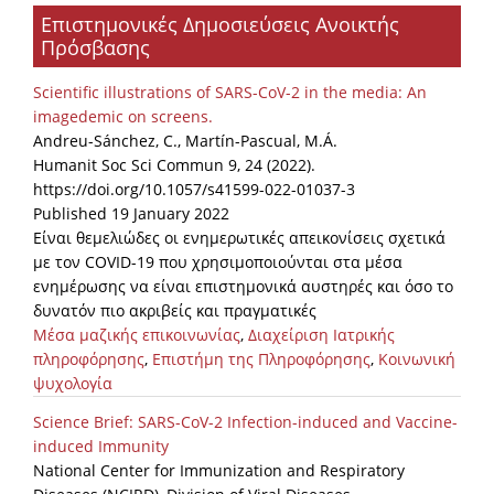
Επιστημονικές Δημοσιεύσεις Ανοικτής
Organisational Structure
Πρόσβασης
EKT Tenders
Scientific illustrations of SARS-CoV-2 in the media: An
EKT Websites
imagedemic on screens.
Andreu-Sánchez, C., Martín-Pascual, M.Á.
Projects
Humanit Soc Sci Commun 9, 24 (2022).
https://doi.org/10.1057/s41599-022-01037-3
Services
Published 19 January 2022
Publications
Είναι θεμελιώδες οι ενημερωτικές απεικονίσεις σχετικά
με τον COVID-19 που χρησιμοποιούνται στα μέσα
ενημέρωσης να είναι επιστημονικά αυστηρές και όσο το
Annual Reports
δυνατόν πιο ακριβείς και πραγματικές
Μέσα μαζικής επικοινωνίας
,
Διαχείριση Ιατρικής
Publications for R&D Metrics & Indicators
πληροφόρησης
,
Επιστήμη της Πληροφόρησης
,
Κοινωνική
Publications for Libraries
ψυχολογία
Informational Publications
Science Brief: SARS-CoV-2 Infection-induced and Vaccine-
induced Immunity
News & Information
National Center for Immunization and Respiratory