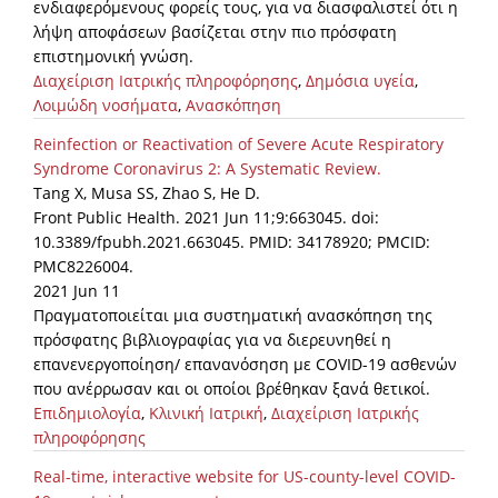
ενδιαφερόμενους φορείς τους, για να διασφαλιστεί ότι η
λήψη αποφάσεων βασίζεται στην πιο πρόσφατη
επιστημονική γνώση.
Διαχείριση Ιατρικής πληροφόρησης
,
Δημόσια υγεία
,
Λοιμώδη νοσήματα
,
Ανασκόπηση
Reinfection or Reactivation of Severe Acute Respiratory
Syndrome Coronavirus 2: A Systematic Review.
Tang X, Musa SS, Zhao S, He D.
Front Public Health. 2021 Jun 11;9:663045. doi:
10.3389/fpubh.2021.663045. PMID: 34178920; PMCID:
PMC8226004.
2021 Jun 11
Πραγματοποιείται μια συστηματική ανασκόπηση της
πρόσφατης βιβλιογραφίας για να διερευνηθεί η
επανενεργοποίηση/ επανανόσηση με COVID-19 ασθενών
που ανέρρωσαν και οι οποίοι βρέθηκαν ξανά θετικοί.
Επιδημιολογία
,
Κλινική Ιατρική
,
Διαχείριση Ιατρικής
πληροφόρησης
Real-time, interactive website for US-county-level COVID-