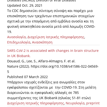
Diseases (NCIRD), Division of Viral Diseases
Updated Oct. 29, 2021
News
Το CDC δημοσιεύει σύντομη σύνοψη και παρέχει μια
επισκόπηση των τρεχόντων επιστημονικών στοιχείων
Events
σχετικά με την επαγόμενη από εμβόλια ανοσία και τη
Press Centre
φυσική αποκτηθείσα ανοσία μετά από λοιμωξη COVID-
19.
"Innovation, Research & Technology" magazine
Ανοσολογία
,
Διαχείριση Ιατρικής πληροφόρησης
,
Επιδημιολογία
,
Ανασκόπηση
Contact
SARS-CoV-2 is associated with changes in brain structure
in UK Biobank.
Helpdesks
Douaud, G., Lee, S., Alfaro-Almagro, F. et al.
Nature (2022). https://doi.org/10.1038/s41586-022-04569-
Telephone & email Directory
5
Access to EKT
Published 07 March 2022
Υπάρχουν ισχυρές ενδείξεις για ανωμαλίες στον
εγκέφαλοπου σχετίζονται με την COVID-19. Στη μελέτη
διαρευνώνται οι εγκεφαλικές αλλαγές σε 785
συμμετέχοντες της UK Biobank (ηλικίας 51-81 ετών)
Διαχείριση Ιατρικής πληροφόρησης
,
Νευρολογία
,
preprint