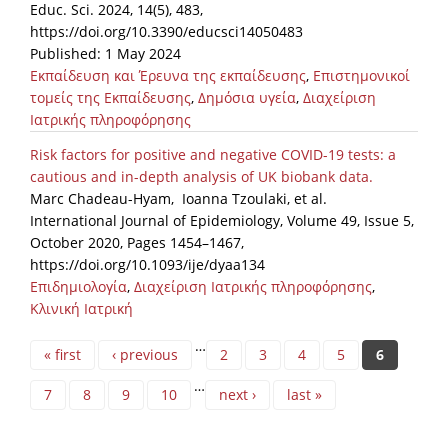
Educ. Sci. 2024, 14(5), 483,
https://doi.org/10.3390/educsci14050483
Published: 1 May 2024
Εκπαίδευση και Έρευνα της εκπαίδευσης
,
Επιστημονικοί
τομείς της Εκπαίδευσης
,
Δημόσια υγεία
,
Διαχείριση
Ιατρικής πληροφόρησης
Risk factors for positive and negative COVID-19 tests: a
cautious and in-depth analysis of UK biobank data.
Marc Chadeau-Hyam, Ioanna Tzoulaki, et al.
International Journal of Epidemiology, Volume 49, Issue 5,
October 2020, Pages 1454–1467,
https://doi.org/10.1093/ije/dyaa134
Επιδημιολογία
,
Διαχείριση Ιατρικής πληροφόρησης
,
Κλινική Ιατρική
Pages
…
« first
‹ previous
2
3
4
5
6
…
7
8
9
10
next ›
last »