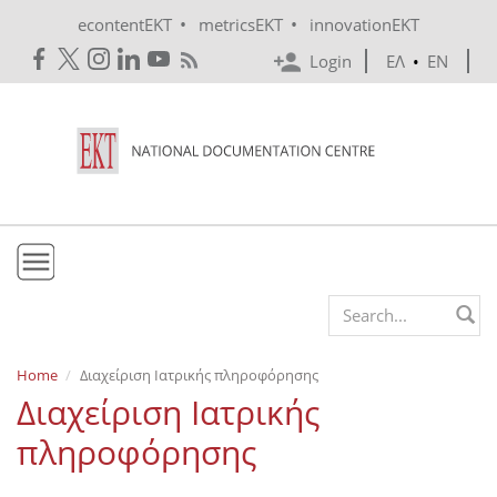
Skip to main content
•
•
econtentEKT
metricsEKT
innovationEKT
Login
ΕΛ
•
EN
EKT
Search form
Mission & Vision
Home
Διαχείριση Ιατρικής πληροφόρησης
Διαχείριση Ιατρικής
Policies
πληροφόρησης
History
e-Infrastructure