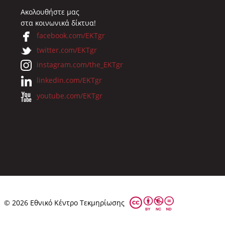
Ακολουθήστε μας
στα κοινωνικά δίκτυα!
facebook.com/EKTgr
twitter.com/EKTgr
instagram.com/the_EKTgr
linkedin.com/EKTgr
youtube.com/EKTgr
© 2026 Eθνικό Κέντρο Τεκμηρίωσης