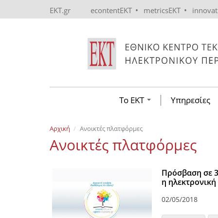
Skip to main content
•
•
EKT.gr
econtentEKT
metricsEKT
innova
Το ΕΚΤ
Υπηρεσίες
Αρχική
Ανοικτές πλατφόρμες
Ανοικτές πλατφόρμες
Πρόσβαση σε 3
η ηλεκτρονικ
02/05/2018