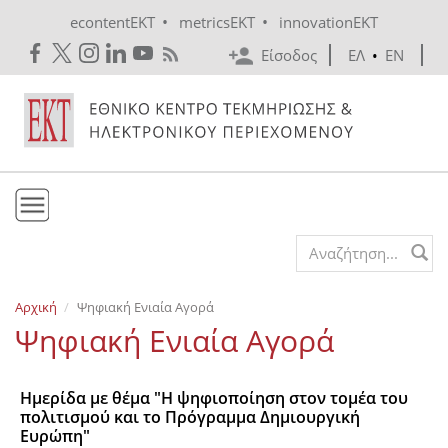
Skip to main content
•
•
econtentEKT
metricsEKT
innovationEKT
Είσοδος
ΕΛ
•
EN
Το ΕΚΤ
Search form
Υπηρεσίες
Αρχική
Ψηφιακή Ενιαία Αγορά
Εκδόσεις
Ψηφιακή Ενιαία Αγορά
Ενημέρωση
Επικοινωνία
Ημερίδα με θέμα "Η ψηφιοποίηση στον τομέα του
πολιτισμού και το Πρόγραμμα Δημιουργική
Ευρώπη"