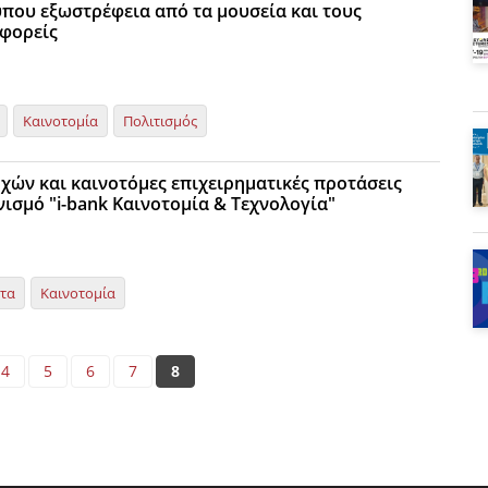
τύπου εξωστρέφεια από τα μουσεία και τους
 φορείς
Καινοτομία
Πολιτισμός
χών και καινοτόμες επιχειρηματικές προτάσεις
νισμό "i-bank Καινοτομία & Τεχνολογία"
ητα
Καινοτομία
4
5
6
7
8