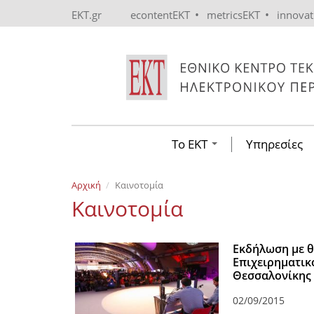
Skip to main content
•
•
EKT.gr
econtentEKT
metricsEKT
innova
Το ΕΚΤ
Υπηρεσίες
Αρχική
Καινοτομία
Καινοτομία
Εκδήλωση με θ
Επιχειρηματικ
Θεσσαλονίκης
02/09/2015