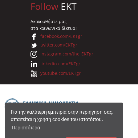
Follow
EKT
Ακολουθήστε μας
στα κοινωνικά δίκτυα!
facebook.com/EKTgr
twitter.com/EKTgr
instagram.com/the_EKTgr
linkedin.com/EKTgr
youtube.com/EKTgr
Για την καλύτερη εμπειρία στην περιήγηση σας,
απαιτείται η χρήση cookies του ιστοτόπου.
© 2026 Eθνικό Κέντρο Τεκμηρίωσης
Περισσότερα