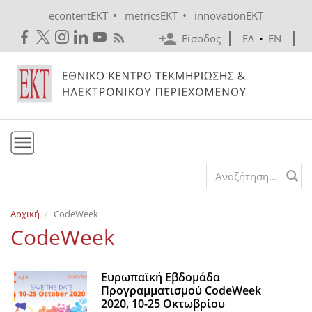
Skip to main content
•
•
econtentEKT
metricsEKT
innovationEKT
Είσοδος
ΕΛ
•
EN
Το ΕΚΤ
Search form
Υπηρεσίες
Αρχική
CodeWeek
Εκδόσεις
CodeWeek
Ενημέρωση
Επικοινωνία
Ευρωπαϊκή Εβδομάδα
Προγραμματισμού CodeWeek
2020, 10-25 Οκτωβρίου