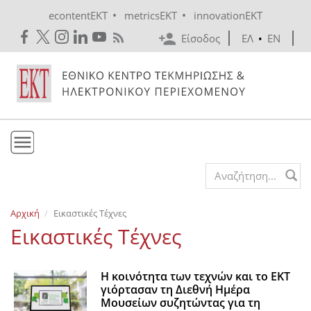
Skip to main content
•
•
econtentEKT
metricsEKT
innovationEKT
Είσοδος
ΕΛ
•
EN
Το ΕΚΤ
Search form
Υπηρεσίες
Αρχική
Εικαστικές Τέχνες
Εκδόσεις
Εικαστικές Τέχνες
Ενημέρωση
Επικοινωνία
Η κοινότητα των τεχνών και το ΕΚΤ
γιόρτασαν τη Διεθνή Ημέρα
Μουσείων συζητώντας για τη