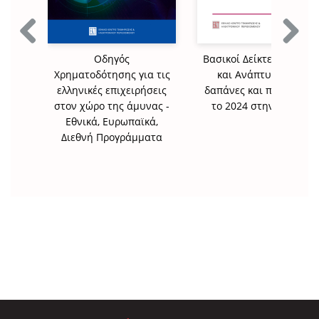
Previous
Next
Οδηγός
Βασικοί Δείκτες Έρευνα
Χρηματοδότησης για τις
και Ανάπτυξης για
ελληνικές επιχειρήσεις
δαπάνες και προσωπικό
στον χώρο της άμυνας -
το 2024 στην Ελλάδα
Εθνικά, Ευρωπαϊκά,
Διεθνή Προγράμματα