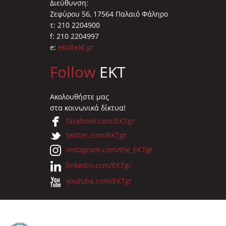
Διεύθυνση:
Ζεφύρου 56, 17564 Παλαιό Φάληρο
τ: 210 2204900
f: 210 2204997
e:
ekt@ekt.gr
Follow
EKT
Ακολουθήστε μας
στα κοινωνικά δίκτυα!
facebook.com/EKTgr
twitter.com/EKTgr
instagram.com/the_EKTgr
linkedin.com/EKTgr
youtube.com/EKTgr