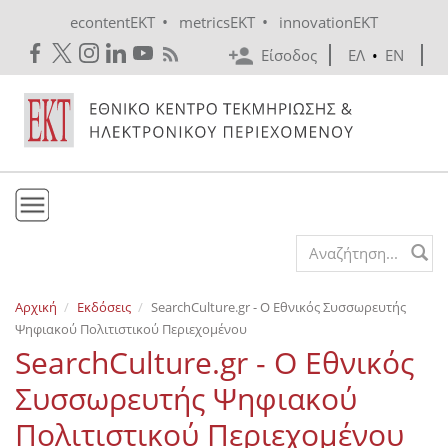
Skip to main content
•
•
econtentEKT
metricsEKT
innovationEKT
Είσοδος
ΕΛ
•
EN
Το ΕΚΤ
Search form
Υπηρεσίες
Αρχική
Εκδόσεις
SearchCulture.gr - Ο Εθνικός Συσσωρευτής
Εκδόσεις
Ψηφιακού Πολιτιστικού Περιεχομένου
Ενημέρωση
SearchCulture.gr - Ο Εθνικός
Επικοινωνία
Συσσωρευτής Ψηφιακού
Πολιτιστικού Περιεχομένου