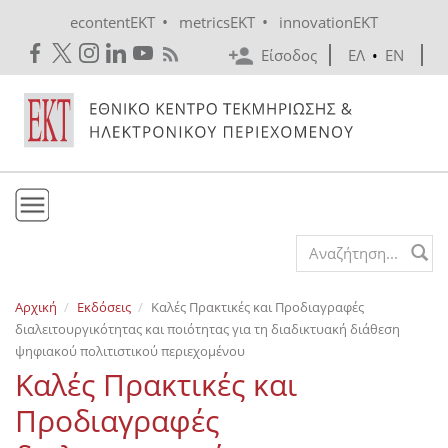
Skip to main content
•
•
econtentEKT
metricsEKT
innovationEKT
Είσοδος
ΕΛ
•
EN
Το ΕΚΤ
Search form
Υπηρεσίες
Αρχική
Εκδόσεις
Καλές Πρακτικές και Προδιαγραφές
Εκδόσεις
διαλειτουργικότητας και ποιότητας για τη διαδικτυακή διάθεση
Ενημέρωση
ψηφιακού πολιτιστικού περιεχομένου
Καλές Πρακτικές και
Επικοινωνία
Προδιαγραφές