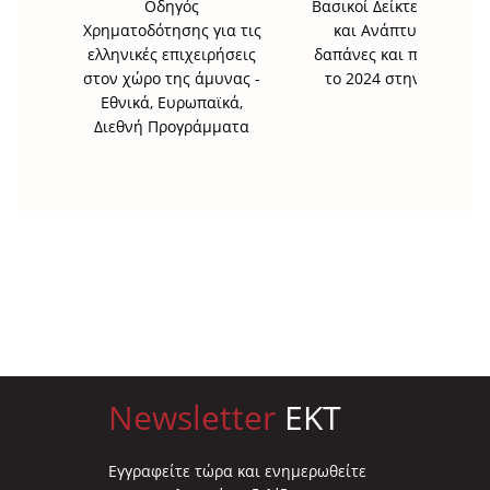
Οδηγός
Βασικοί Δείκτες Έρευνα
Χρηματοδότησης για τις
και Ανάπτυξης για
ελληνικές επιχειρήσεις
δαπάνες και προσωπικό
στον χώρο της άμυνας -
το 2024 στην Ελλάδα
Εθνικά, Ευρωπαϊκά,
Διεθνή Προγράμματα
Newsletter
EKT
Eγγραφείτε τώρα και ενημερωθείτε