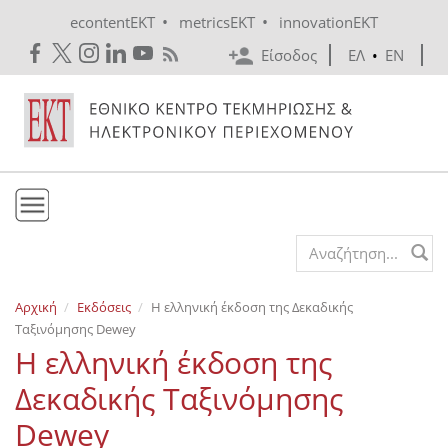
Skip to main content
•
•
econtentEKT
metricsEKT
innovationEKT
Είσοδος
ΕΛ
•
EN
Το ΕΚΤ
Search form
Υπηρεσίες
Αρχική
Εκδόσεις
H ελληνική έκδοση της Δεκαδικής
Εκδόσεις
Ταξινόμησης Dewey
Ενημέρωση
H ελληνική έκδοση της
Επικοινωνία
Δεκαδικής Ταξινόμησης
Dewey