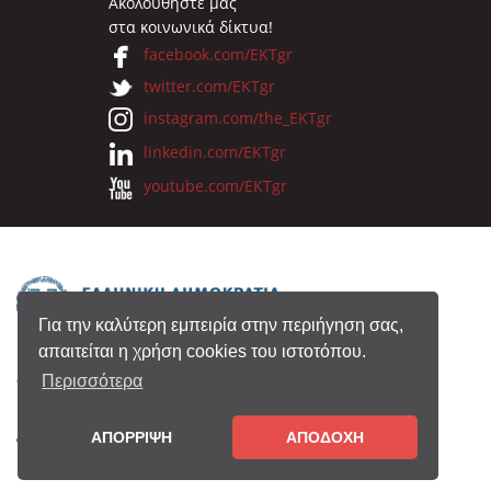
Ακολουθήστε μας
στα κοινωνικά δίκτυα!
facebook.com/EKTgr
twitter.com/EKTgr
instagram.com/the_EKTgr
linkedin.com/EKTgr
youtube.com/EKTgr
Για την καλύτερη εμπειρία στην περιήγηση σας,
απαιτείται η χρήση cookies του ιστοτόπου.
© 2026 Eθνικό Κέντρο Τεκμηρίωσης
Περισσότερα
ΑΠΟΡΡΙΨΗ
ΑΠΟΔΟΧΗ
Όροι Χρήσης
•
Πολιτική Απορρήτου
•
Copyright
Notice
•
Συντελεστές