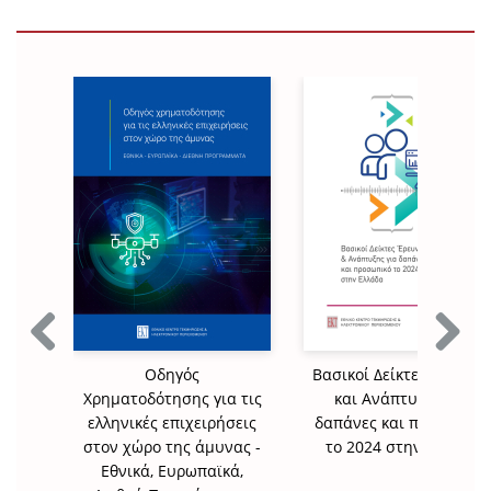
Previous
Next
Οδηγός
Βασικοί Δείκτες Έρευνα
Χρηματοδότησης για τις
και Ανάπτυξης για
ελληνικές επιχειρήσεις
δαπάνες και προσωπικό
στον χώρο της άμυνας -
το 2024 στην Ελλάδα
Εθνικά, Ευρωπαϊκά,