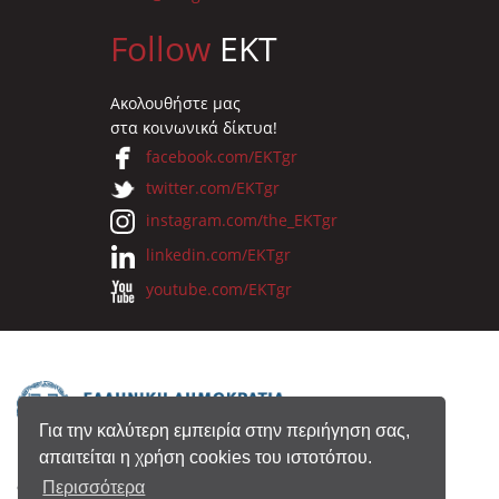
Follow
EKT
Ακολουθήστε μας
στα κοινωνικά δίκτυα!
facebook.com/EKTgr
twitter.com/EKTgr
instagram.com/the_EKTgr
linkedin.com/EKTgr
youtube.com/EKTgr
Για την καλύτερη εμπειρία στην περιήγηση σας,
απαιτείται η χρήση cookies του ιστοτόπου.
© 2026 Eθνικό Κέντρο Τεκμηρίωσης
Περισσότερα