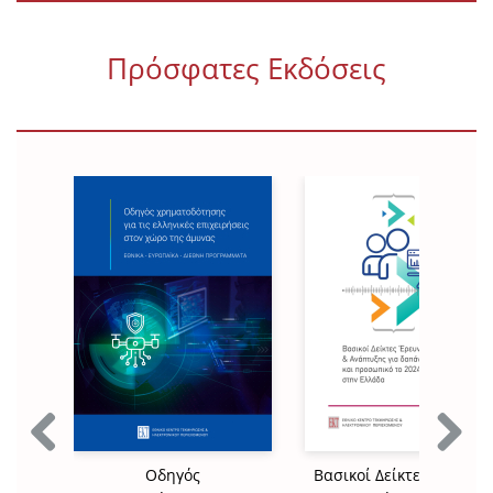
Πρόσφατες Εκδόσεις
Previous
Next
Οδηγός
Βασικοί Δείκτες Έρευνα