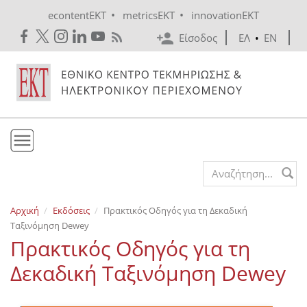
Skip to main content
•
•
econtentEKT
metricsEKT
innovationEKT
Είσοδος
ΕΛ
•
EN
Το ΕΚΤ
Search form
Υπηρεσίες
Αρχική
Εκδόσεις
Πρακτικός Οδηγός για τη Δεκαδική
Εκδόσεις
Ταξινόμηση Dewey
Ενημέρωση
Πρακτικός Οδηγός για τη
Επικοινωνία
Δεκαδική Ταξινόμηση Dewey