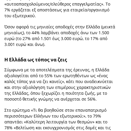
«αυτοαπασχολούμενος/ελεύθερος επαγγελματίας». Το
7% εργάζεται εξ αποστάσεως για εταιρεία/οργανισμό
του εξωτερικού.
Όσον αφορά τις μηνιαίες αποδοχές στην Ελλάδα (μεικτά
μηνιαίως), το 44% λαμβάνει αποδοχές άνω των 1.500
ευρώ (το 27% από 1.501 έως 3.000 ευρώ, το 17% από
3.001 ευρώ και άνω).
Η Ελλάδα ως τόπος να ζεις
Σύμφωνα με τα αποτελέσματα της έρευνας, η Ελλάδα
αξιολογείται από το 55% των ερωτηθέντων ως «ένας
καλός τόπος για να ζει κανείς», κάτι που αναδεικνύεται
και στην αξιολόγηση των επιμέρους χαρακτηριστικών
της Ελλάδας, όπου ξεχωρίζει η ποιότητα ζωής, με το
ποσοστό θετικής γνώμης να ανέρχεται σε 56%.
Στο ερώτημα «Τι θα βοηθούσε στον επαναπατρισμό
περισσότερων Ελλήνων του εξωτερικού;», το 79%
απαντάει «Καλύτερη λειτουργία των θεσμών» και το
78% «Βελτίωση και εκσυγχρονισμός στις δομές και τις