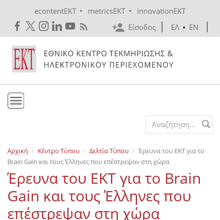
Skip to main content
•
•
econtentEKT
metricsEKT
innovationEKT
Είσοδος
ΕΛ
•
EN
Το ΕΚΤ
Search form
Υπηρεσίες
Αρχική
Κέντρο Τύπου
Δελτία Τύπου
Έρευνα του ΕΚΤ για το
Εκδόσεις
Brain Gain και τους Έλληνες που επέστρεψαν στη χώρα
Ενημέρωση
Έρευνα του ΕΚΤ για το Brain
Επικοινωνία
Gain και τους Έλληνες που
επέστρεψαν στη χώρα