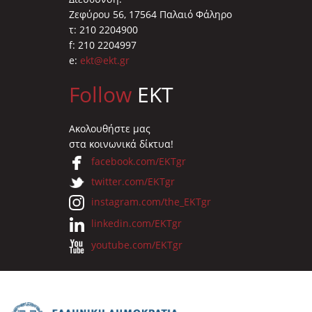
Ζεφύρου 56, 17564 Παλαιό Φάληρο
τ: 210 2204900
f: 210 2204997
e:
ekt@ekt.gr
Follow
EKT
Ακολουθήστε μας
στα κοινωνικά δίκτυα!
facebook.com/EKTgr
twitter.com/EKTgr
instagram.com/the_EKTgr
linkedin.com/EKTgr
youtube.com/EKTgr