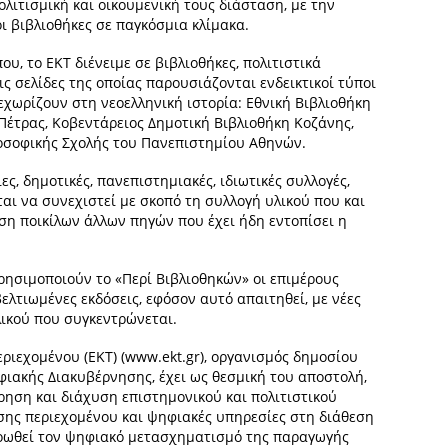
λιτισμική και οικουμενική τους διάσταση, με την
ι βιβλιοθήκες σε παγκόσμια κλίμακα.
, το ΕΚΤ διένειμε σε βιβλιοθήκες, πολιτιστικά
ς σελίδες της οποίας παρουσιάζονται ενδεικτικοί τύποι
χωρίζουν στη νεοελληνική ιστορία: Εθνική Βιβλιοθήκη
 Πέτρας, Κοβεντάρειος Δημοτική Βιβλιοθήκη Κοζάνης,
οσοφικής Σχολής του Πανεπιστημίου Αθηνών.
ες, δημοτικές, πανεπιστημιακές, ιδιωτικές συλλογές,
αι να συνεχιστεί με σκοπό τη συλλογή υλικού που και
ηση ποικίλων άλλων πηγών που έχει ήδη εντοπίσει η
ρησιμοποιούν το «Περί Βιβλιοθηκών» οι επιμέρους
ελτιωμένες εκδόσεις, εφόσον αυτό απαιτηθεί, με νέες
λικού που συγκεντρώνεται.
ριεχομένου (ΕΚΤ) (www.ekt.gr), οργανισμός δημοσίου
ιακής Διακυβέρνησης, έχει ως θεσμική του αποστολή,
ηση και διάχυση επιστημονικού και πολιτιστικού
σης περιεχομένου και ψηφιακές υπηρεσίες στη διάθεση
προωθεί τον ψηφιακό μετασχηματισμό της παραγωγής