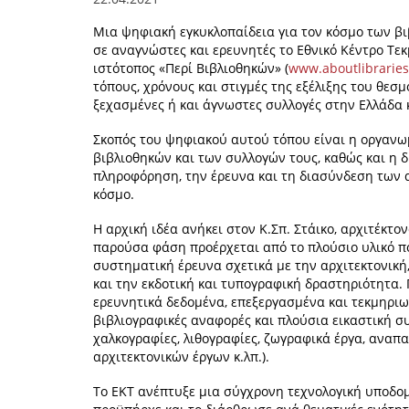
Μια ψηφιακή εγκυκλοπαίδεια για τον κόσμο των β
σε αναγνώστες και ερευνητές το Εθνικό Κέντρο Τε
ιστότοπος «Περί Βιβλιοθηκών» (
www.aboutlibraries
τόπους, χρόνους και στιγμές της εξέλιξης του θεσ
ξεχασμένες ή και άγνωστες συλλογές στην Ελλάδα κ
Σκοπός του ψηφιακού αυτού τόπου είναι η οργανω
βιβλιοθηκών και των συλλογών τους, καθώς και η 
πληροφόρηση, την έρευνα και τη διασύνδεση των 
κόσμο.
Η αρχική ιδέα ανήκει στον Κ.Σπ. Στάικο, αρχιτέκτον
παρούσα φάση προέρχεται από το πλούσιο υλικό πο
συστηματική έρευνα σχετικά με την αρχιτεκτονική,
και την εκδοτική και τυπογραφική δραστηριότητα.
ερευνητικά δεδομένα, επεξεργασμένα και τεκμηριω
βιβλιογραφικές αναφορές και πλούσια εικαστική σ
χαλκογραφίες, λιθογραφίες, ζωγραφικά έργα, αναπ
αρχιτεκτονικών έργων κ.λπ.).
Το ΕΚΤ ανέπτυξε μια σύγχρονη τεχνολογική υποδομ