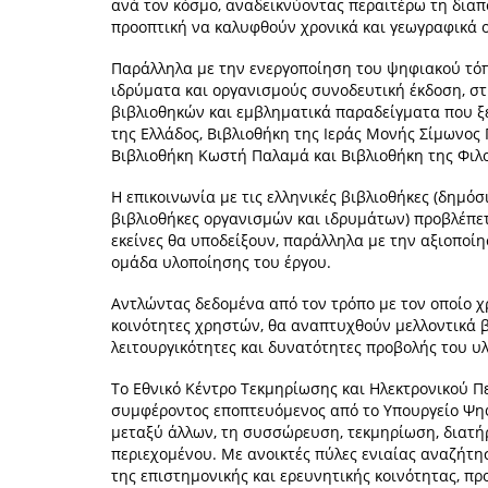
ανά τον κόσμο, αναδεικνύοντας περαιτέρω τη διαπο
προοπτική να καλυφθούν χρονικά και γεωγραφικά ο
Παράλληλα με την ενεργοποίηση του ψηφιακού τόπου
ιδρύματα και οργανισμούς συνοδευτική έκδοση, στι
βιβλιοθηκών και εμβληματικά παραδείγματα που ξε
της Ελλάδος, Βιβλιοθήκη της Ιεράς Μονής Σίμωνος
Βιβλιοθήκη Κωστή Παλαμά και Βιβλιοθήκη της Φιλ
Η επικοινωνία με τις ελληνικές βιβλιοθήκες (δημόσι
βιβλιοθήκες οργανισμών και ιδρυμάτων) προβλέπετ
εκείνες θα υποδείξουν, παράλληλα με την αξιοποί
ομάδα υλοποίησης του έργου.
Αντλώντας δεδομένα από τον τρόπο με τον οποίο χ
κοινότητες χρηστών, θα αναπτυχθούν μελλοντικά β
λειτουργικότητες και δυνατότητες προβολής του υ
Το Εθνικό Κέντρο Τεκμηρίωσης και Ηλεκτρονικού Πε
συμφέροντος εποπτευόμενος από το Υπουργείο Ψηφ
μεταξύ άλλων, τη συσσώρευση, τεκμηρίωση, διατήρ
περιεχομένου. Με ανοικτές πύλες ενιαίας αναζήτη
της επιστημονικής και ερευνητικής κοινότητας, 