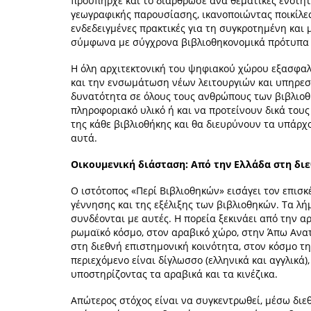
προϋπήρχε και το διάρθρωσε ανά θεματικές ενότητ
γεωγραφικής παρουσίασης, ικανοποιώντας ποικίλες
ενδεδειγμένες πρακτικές για τη συγκροτημένη και
σύμφωνα με σύγχρονα βιβλιοθηκονομικά πρότυπα 
Η όλη αρχιτεκτονική του ψηφιακού χώρου εξασφαλί
και την ενσωμάτωση νέων λειτουργιών και υπηρεσι
δυνατότητα σε όλους τους ανθρώπους των βιβλιοθ
πληροφοριακό υλικό ή και να προτείνουν δικά του
της κάθε βιβλιοθήκης και θα διευρύνουν τα υπάρ
αυτά.
Οικουμενική διάσταση: Από την Ελλάδα στη δι
Ο ιστότοπος «Περί Βιβλιοθηκών» εισάγει τον επισκ
γέννησης και της εξέλιξης των βιβλιοθηκών. Τα λ
συνδέονται με αυτές. Η πορεία ξεκινάει από την αρ
ρωμαϊκό κόσμο, στον αραβικό χώρο, στην Άπω Ανα
στη διεθνή επιστημονική κοινότητα, στον κόσμο τη
περιεχόμενο είναι δίγλωσσο (ελληνικά και αγγλικά)
υποστηρίζοντας τα αραβικά και τα κινέζικα.
Απώτερος στόχος είναι να συγκεντρωθεί, μέσω διε