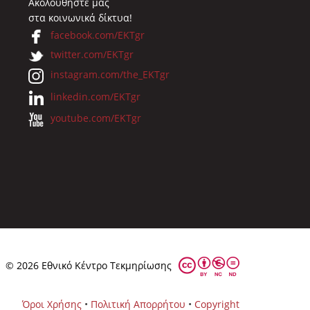
Ακολουθήστε μας
στα κοινωνικά δίκτυα!
facebook.com/EKTgr
twitter.com/EKTgr
instagram.com/the_EKTgr
linkedin.com/EKTgr
youtube.com/EKTgr
© 2026 Eθνικό Κέντρο Τεκμηρίωσης
Όροι Χρήσης
•
Πολιτική Απορρήτου
•
Copyright