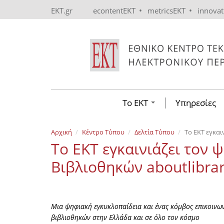
Skip to main content
•
•
EKT.gr
econtentEKT
metricsEKT
innova
Το ΕΚΤ
Υπηρεσίες
Αρχική
Κέντρο Τύπου
Δελτία Τύπου
Το ΕΚΤ εγκαι
Το ΕΚΤ εγκαινιάζει τον 
Βιβλιοθηκών aboutlibrar
Μια ψηφιακή εγκυκλοπαίδεια και ένας κόμβος επικοινω
βιβλιοθηκών στην Ελλάδα και σε όλο τον κόσμο