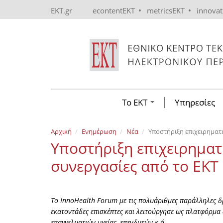
Skip to main content
•
•
EKT.gr
econtentEKT
metricsEKT
innova
Το ΕΚΤ
Υπηρεσίες
Αρχική
Ενημέρωση
Νέα
Υποστήριξη επιχειρηματι
Υποστήριξη επιχειρηματ
συνεργασίες από το ΕΚΤ
Το InnoHealth Forum με τις πολυάριθμες παράλληλες 
εκατοντάδες επισκέπτες και λειτούργησε ως πλατφόρμα
επαγγελματιών υγείας, επενδυτών κ.ά.