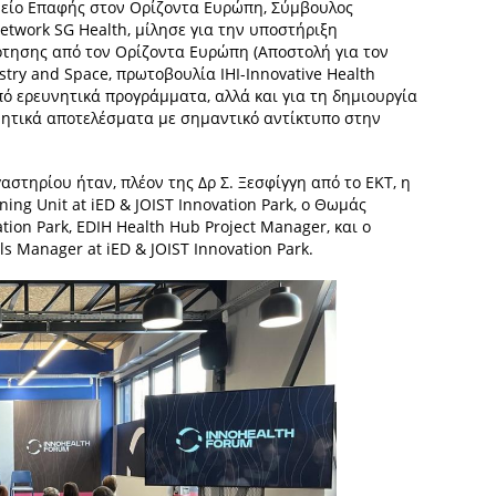
μείο Επαφής στον Ορίζοντα Ευρώπη, Σύμβουλος
etwork SG Health, μίλησε για την υποστήριξη
ότησης από τον Ορίζοντα Ευρώπη (Αποστολή για τον
dustry and Space, πρωτοβουλία IHI-Innovative Health
 από ερευνητικά προγράμματα, αλλά και για τη δημιουργία
ητικά αποτελέσματα με σημαντικό αντίκτυπο στην
στηρίου ήταν, πλέον της Δρ Σ. Ξεσφίγγη από το ΕΚΤ, η
ing Unit at iED & JOIST Innovation Park, ο Θωμάς
tion Park, EDIH Health Hub Project Manager, και ο
ls Manager at iED & JOIST Innovation Park.