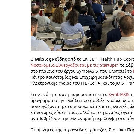
Ο
Μάριος Ροΐδης
από το ΕΚΤ, EIT Health Hub Coord
Νοσοκομεία Συνεργάζονται με τις Startups"
το Σάβ
στο πλαίσιο του έργου SymbIASIS, που υλοποιεί το
Κέντρο Καινοτομίας και Επιχειρηματικότητας Αρχ
Ηλεκτρονικής Υγείας του ΙΤΕ (CeHA) και το JOIST Par
Στην ενότητα αυτή παρουσιάστηκε το
SymbIASIS
π
πρόγραμμα στην Ελλάδα που συνδέει νοσοκομεία κα
συνεργάζονται με τα νοσοκομεία και τις κλινικές ώσ
καινοτόμες λύσεις τους, αλλά και οι μονάδες υγεί
αναβαθμίζουν την υγειονομική περίθαλψη στο σύν
Οι ομιλητές της στρογγυλής τράπεζας, Σιαφάκα Πα