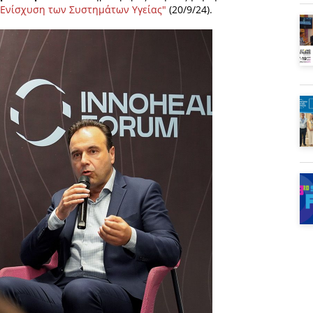
 Ενίσχυση των Συστημάτων Υγείας"
(20/9/24).