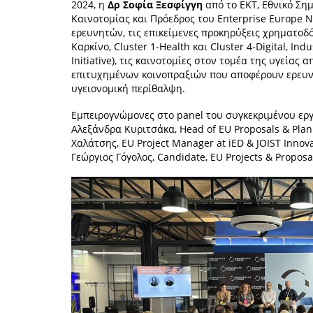
2024, η
Δρ Σοφία Ξεσφίγγη
από το ΕΚΤ, Εθνικό Ση
Καινοτομίας και Πρόεδρος του Enterprise Europe N
ερευνητών, τις επικείμενες προκηρύξεις χρηματοδ
Καρκίνο, Cluster 1-Health και Cluster 4-Digital, In
Initiative), τις καινοτομίες στον τομέα της υγείας
επιτυχημένων κοινοπραξιών που αποφέρουν ερευν
υγειονομική περίθαλψη.
Εμπειρογνώμονες στο panel του συγκεκριμένου εργα
Αλεξάνδρα Κυριτσάκα, Head of EU Proposals & Plann
Χαλάτσης, EU Project Manager at iED & JOIST Innova
Γεώργιος Γόγολος, Candidate, EU Projects & Proposa