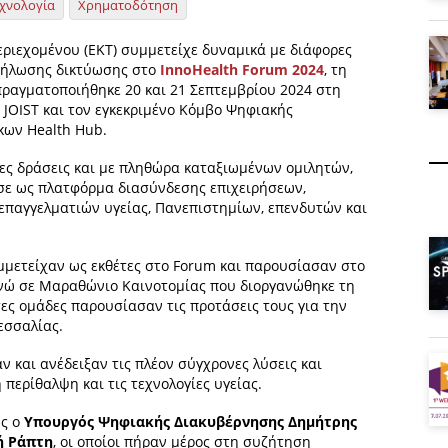
χνολογία
Χρηματοδότηση
εριεχομένου (ΕΚΤ) συμμετείχε δυναμικά με διάφορες
κδήλωσης δικτύωσης στο
InnoHealth Forum 2024
, τη
 πραγματοποιήθηκε 20 και 21 Σεπτεμβρίου 2024 στη
 JOIST και τον εγκεκριμένο Κόμβο Ψηφιακής
κων Health Hub.
ες δράσεις και με πληθώρα καταξιωμένων ομιλητών,
ησε ως πλατφόρμα διασύνδεσης επιχειρήσεων,
επαγγελματιών υγείας, Πανεπιστημίων, επενδυτών και
υμμετείχαν ως εκθέτες στο Forum και παρουσίασαν στο
 ενώ σε Μαραθώνιο Καινοτομίας που διοργανώθηκε τη
ες ομάδες παρουσίασαν τις προτάσεις τους για την
εσσαλίας.
ν και ανέδειξαν τις πλέον σύγχρονες λύσεις και
περίθαλψη και τις τεχνολογίες υγείας.
υς ο
Υπουργός Ψηφιακής Διακυβέρνησης Δημήτρης
ή Ράπτη
, οι οποίοι πήραν μέρος στη συζήτηση