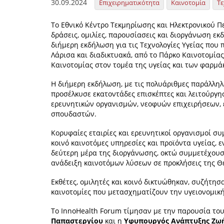
30.09.2024
Επιχειρηματικότητα
Καινοτομία
Τε
Το Εθνικό Κέντρο Τεκμηρίωσης και Ηλεκτρονικού Π
δράσεις, ομιλίες, παρουσίασεις και διοργάνωση ε
διήμερη εκδήλωση για τις Τεχνολογίες Υγείας που
Λάρισα και διαδικτυακά, από το Πάρκο Καινοτομίας
Καινοτομίας στον τομέα της υγείας και των φαρμά
Η διήμερη εκδήλωση, με τις πολυάριθμες παράλληλ
προσέλκυσε εκατοντάδες επισκέπτες και λειτούργ
ερευνητικών οργανισμών, νεοφυών επιχειρήσεων, 
σπουδαστών.
Κορυφαίες εταιρίες και ερευνητικοί οργανισμοί σ
κοινό καινοτόμες υπηρεσίες και προϊόντα υγείας,
δεύτερη μέρα της διοργάνωσης, οκτώ συμμετέχουσ
ανάδειξη καινοτόμων λύσεων σε προκλήσεις της Θ
Εκθέτες, ομιλητές και κοινό δικτυώθηκαν, συζήτησα
καινοτομίες που μετασχηματίζουν την υγειονομική 
Το InnoHealth Forum τίμησαν με την παρουσία το
Παπαστεργίου
και η
Υφυπουργός Ανάπτυξης Ζω