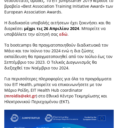
νεοσύστατες ομάδες. Το EIT Jumpstarter 2019 κέρδισε το
βραβείο «Best Association Training Initiative Award» των
European Association Awards.
Η διαδικασία υποβολής αιτήσεων έχει ξεκινήσει και θα
διαρκέσει
μέχρι τις 26 Απριλίου 2024
. Μπορείτε να
υποβάλλετε την αίτησή σας
εδώ
.
Τα bootcamps θα πραγματοποιηθούν διαδικτυακά τον
Μάιο και τον Ιούνιο του 2024 ενώ η δια ζώσης
εκπαίδευση θα πραγματοποιηθεί από τον Ιούλιο έως τον
Σεπτέμβριο του 2023. Ο Τελικός Διαγωνισμός θα
διεξαχθεί τον Νοέμβριο του 2024.
Για περισσότερες πληροφορίες για όλα τα προγράμματα
του EIT Health, μπορείτε να επικοινωνήσετε με τον
Μάριο Ροΐδη, EIT Health Hub coordinator
(
mroidis@ekt.gr
) στο Εθνικό Κέντρο Τεκμηρίωσης και
Ηλεκτρονικού Περιεχομένου (ΕΚΤ).