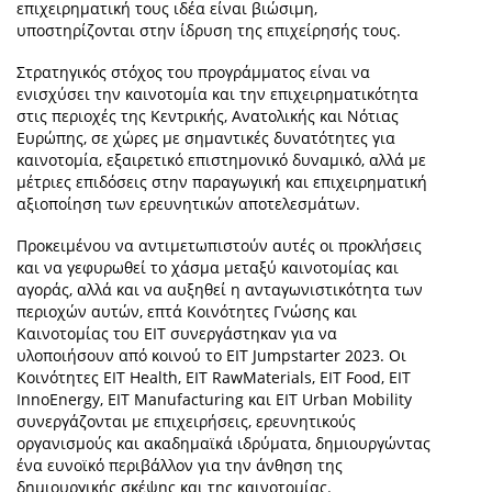
επιχειρηματική τους ιδέα είναι βιώσιμη,
υποστηρίζονται στην ίδρυση της επιχείρησής τους.
Στρατηγικός στόχος του προγράμματος είναι να
ενισχύσει την καινοτομία και την επιχειρηματικότητα
στις περιοχές της Κεντρικής, Ανατολικής και Νότιας
Ευρώπης, σε χώρες με σημαντικές δυνατότητες για
καινοτομία, εξαιρετικό επιστημονικό δυναμικό, αλλά με
μέτριες επιδόσεις στην παραγωγική και επιχειρηματική
αξιοποίηση των ερευνητικών αποτελεσμάτων.
Προκειμένου να αντιμετωπιστούν αυτές οι προκλήσεις
και να γεφυρωθεί το χάσμα μεταξύ καινοτομίας και
αγοράς, αλλά και να αυξηθεί η ανταγωνιστικότητα των
περιοχών αυτών, επτά Κοινότητες Γνώσης και
Καινοτομίας του EIT συνεργάστηκαν για να
υλοποιήσουν από κοινού το EIT Jumpstarter 2023. Οι
Κοινότητες EIT Health, EIT RawMaterials, EIT Food, EIT
InnoEnergy, EIT Manufacturing και EIT Urban Mobility
συνεργάζονται με επιχειρήσεις, ερευνητικούς
οργανισμούς και ακαδημαϊκά ιδρύματα, δημιουργώντας
ένα ευνοϊκό περιβάλλον για την άνθηση της
δημιουργικής σκέψης και της καινοτομίας.