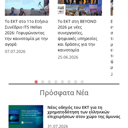
Το ΕΚΤ στο 11ο Ετήσιο
Το ΕΚΤ στη BEYOND
ΕΚΤ και 
Συνέδριο ITS Hellas
2026 με νέες
ενισχύου
2026: Γεφυρώνοντας
συνεργασίες,
συνεργασ
την καινοτομία με την
ψηφιακές υπηρεσίες
τη στήρι
αγορά
και δράσεις για την
μικρομε
καινοτομία
επιχειρ
07.07.2026
τεχνολογ
25.06.2026
ψηφιακό
μετασχη
24.06.20
Πρόσφατα Νέα
Νέος οδηγός του ΕΚΤ για τη
χρηματοδότηση των ελληνικών
επιχειρήσεων στον χώρο της άμυνας
31.07.2026