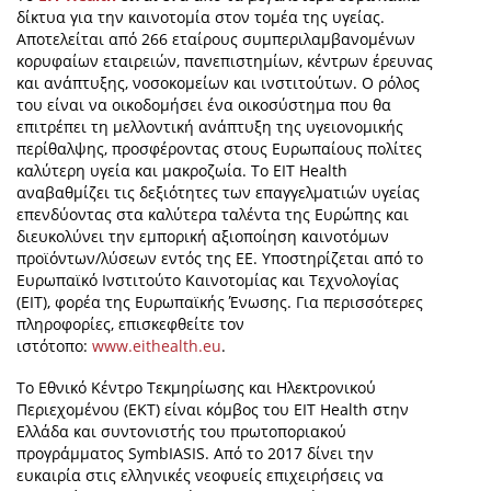
δίκτυα για την καινοτομία στον τομέα της υγείας.
Αποτελείται από 266 εταίρους συμπεριλαμβανομένων
κορυφαίων εταιρειών, πανεπιστημίων, κέντρων έρευνας
και ανάπτυξης, νοσοκομείων και ινστιτούτων. Ο ρόλος
του είναι να οικοδομήσει ένα οικοσύστημα που θα
επιτρέπει τη μελλοντική ανάπτυξη της υγειονομικής
περίθαλψης, προσφέροντας στους Ευρωπαίους πολίτες
καλύτερη υγεία και μακροζωία. Το EIT Health
αναβαθμίζει τις δεξιότητες των επαγγελματιών υγείας
επενδύοντας στα καλύτερα ταλέντα της Ευρώπης και
διευκολύνει την εμπορική αξιοποίηση καινοτόμων
προϊόντων/λύσεων εντός της ΕΕ. Υποστηρίζεται από το
Ευρωπαϊκό Ινστιτούτο Καινοτομίας και Τεχνολογίας
(EIT), φορέα της Ευρωπαϊκής Ένωσης. Για περισσότερες
πληροφορίες, επισκεφθείτε τον
ιστότοπο:
www.eithealth.eu
.
Το Εθνικό Κέντρο Τεκμηρίωσης και Ηλεκτρονικού
Περιεχομένου (ΕΚΤ) είναι κόμβος του EIT Health στην
Ελλάδα και συντονιστής του πρωτοποριακού
προγράμματος SymbIASIS. Από το 2017 δίνει την
ευκαιρία στις ελληνικές νεοφυείς επιχειρήσεις να