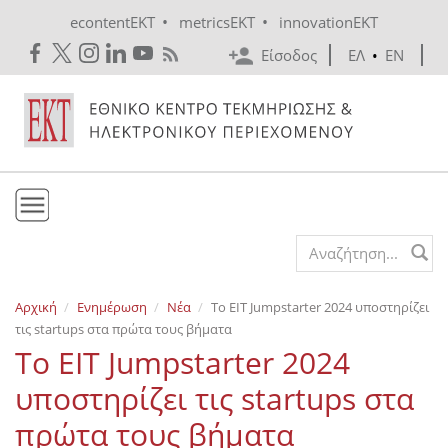
Skip to main content
•
•
econtentEKT
metricsEKT
innovationEKT
Είσοδος
ΕΛ
•
EN
Το ΕΚΤ
Search form
Υπηρεσίες
Αρχική
Ενημέρωση
Νέα
Το EIT Jumpstarter 2024 υποστηρίζει
Εκδόσεις
τις startups στα πρώτα τους βήματα
Ενημέρωση
Το EIT Jumpstarter 2024
Επικοινωνία
υποστηρίζει τις startups στα
πρώτα τους βήματα