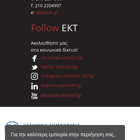
f: 210 2204997
e:
ekt@ekt.gr
Follow
EKT
Ακολουθήστε μας
στα κοινωνικά δίκτυα!
facebook.com/EKTgr
twitter.com/EKTgr
instagram.com/the_EKTgr
linkedin.com/EKTgr
youtube.com/EKTgr
Για την καλύτερη εμπειρία στην περιήγηση σας,