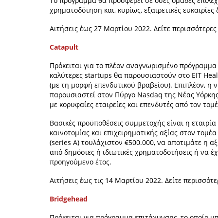
Το πρόγραμμα θα προσφέρει σε όσες ομάδες επιλεχ
χρηματοδότηση και, κυρίως, εξαιρετικές ευκαιρίες
Αιτήσεις έως 27 Μαρτίου 2022. Δείτε περισσότερε
Catapult
Πρόκειται για το πλέον αναγνωρισμένο πρόγραμμα ε
καλύτερες startups θα παρουσιαστούν στο EIT Hea
(με τη μορφή επενδυτικού βραβείου). Επιπλέον, η ν
παρουσιαστεί στον Πύργο Nasdaq της Νέας Υόρκης
με κορυφαίες εταιρείες και επενδυτές από τον τομέ
Βασικές προϋποθέσεις συμμετοχής είναι η εταιρία
καινοτομίας και επιχειρηματικής αξίας στον τομέ
(series A) τουλάχιστον €500.000, να αποτιμάτε η 
από δημόσιες ή ιδιωτικές χρηματοδοτήσεις ή να έ
προηγούμενο έτος.
Αιτήσεις έως τις 14 Μαρτίου 2022. Δείτε περισσότ
Bridgehead
Πρόκειται για πρόγραμμα επιτάχυνσης, το οποίο μπ