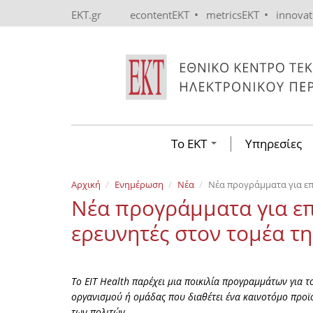
Skip to main content
•
•
EKT.gr
econtentEKT
metricsEKT
innova
Το ΕΚΤ
Υπηρεσίες
Αρχική
Ενημέρωση
Νέα
Νέα προγράμματα για επι
Νέα προγράμματα για επι
ερευνητές στον τομέα τη
Το EIT Health παρέχει μια ποικιλία προγραμμάτων για τ
οργανισμού ή ομάδας που διαθέτει ένα καινοτόμο προϊό
των πολιτών.