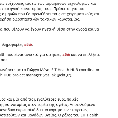
ις τρέχουσες τάσεις των ισραηλινών τεχνολογιών και
στρατηγική καινοτομίας τους. Πρόκειται για μια
ας 8 μηνών που θα προωθήσει τους επιχειρηματικούς και
η χρήση ριζοσπαστικών τακτικών καινοτομίας.
ες, που θέλουν να έχουν ηγετική θέση στην αγορά και να
ς πληροφορίες
εδώ
.
lth που είναι ανοικτά για αιτήσεις
εδώ
και να επιλέξετε
 σας.
νωνήσετε με το Γιώργο Μέγα, EIT Health HUB coordinator
th HUB project manager (
vasilaki@ekt.gr
).
μός και μία από τις μεγαλύτερες ευρωπαϊκές
ης καινοτομίας στον τομέα της υγείας. Αποτελούμενο
α μοναδικό ευρωπαϊκό δίκτυο κορυφαίων εταιρειών,
στιτούτων και μονάδων υγείας. Ο ρόλος του EIT Health