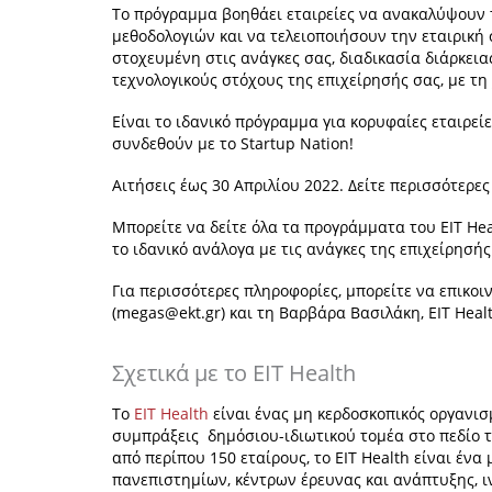
Το πρόγραμμα βοηθάει εταιρείες να ανακαλύψουν τ
μεθοδολογιών και να τελειοποιήσουν την εταιρική 
στοχευμένη στις ανάγκες σας, διαδικασία διάρκει
τεχνολογικούς στόχους της επιχείρησής σας, με τ
Είναι το ιδανικό πρόγραμμα για κορυφαίες εταιρεί
συνδεθούν με το Startup Nation!
Αιτήσεις έως 30 Απριλίου 2022. Δείτε περισσότερε
Μπορείτε να δείτε όλα τα προγράμματα του EIT Hea
το ιδανικό ανάλογα με τις ανάγκες της επιχείρησής
Για περισσότερες πληροφορίες, μπορείτε να επικοι
(
megas@ekt.gr
) και τη Βαρβάρα Βασιλάκη, EIT Heal
Σχετικά με το EIT Health
Το
EIT Health
είναι ένας μη κερδοσκοπικός οργανισ
συμπράξεις δημόσιου-ιδιωτικού τομέα στο πεδίο τ
από περίπου 150 εταίρους, το EIT Health είναι έν
πανεπιστημίων, κέντρων έρευνας και ανάπτυξης, ιν