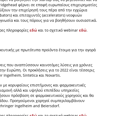
 Bridgehead φέρνει σε επαφή ευρωπαίους επιχειρηματίες
ύξουν την επιχείρησή τους πέρα από την εγχώρια
bators) και επιταχυντές (accelerators) νεοφυών
γνωσία και τους πόρους για να βοηθήσουν ουσιαστικά.
ερες πληροφορίες
εδώ
και το σχετικό webinar
εδώ
.
κευτικής με πρωτότυπα προϊόντα έτοιμα για την αγορά
εις που αναπτύσσουν καινοτόμες λύσεις για χρόνιες
την Ευρώπη. Οι προκλήσεις για το 2022 είναι τέσσερις
r Ingelheim, Sintetica και Novartis.
ύν με κορυφαίους επιστήμονες και φαρμακευτικές
 διαμονή αλλά και υψηλού επιπέδου υπηρεσίες
τήσουν πρόσβαση σε φαρμακευτικούς χορηγούς και θα
λάδου. Προηγούμενοι χορηγοί συμπεριλαμβάνουν
ehringer Ingelheim and Beiersdorf.
ερες πληροφορίες
εδώ
και το σχετικό webinar
εδώ
.