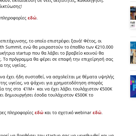
θούν, εκπαίδευση σε νέες δεξιότητες, καθοδήγηση,
 δικτύωσης!
ς πληροφορίες
εδώ
.
πιτάχυνσης, το οποίο επιστρέφει ξανά! Φέτος, οι
lth Summit, ενώ θα μοιραστούν το έπαθλο των €210.000
ικήτρια startup που θα λάβει το βραβείο κοινού θα
. Το πρόγραμμα θα φέρει σε επαφή την επιχείρησή σας
α της υγείας.
 να έχει ήδη συσταθεί, να ασχολείται με θέματα υψηλής
α της υγείας, να ψάχνει για χρηματοδότηση σποράς
αξία της στα €1M+ και να έχει λάβει τουλάχιστον €500K
χει δημιουργήσει έσοδα τουλάχιστον €500K το
ερες πληροφορίες
εδώ
και το σχετικό webinar
εδώ
.
ορεί να βοηθήσει την startup σας να μεγεθυνθεί και να