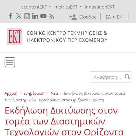
Skip to main content
•
•
econtentEKT
metricsEKT
innovationEKT
Είσοδος
ΕΛ
•
EN
Το ΕΚΤ
Search form
Υπηρεσίες
Αρχική
Ενημέρωση
Νέα
Εκδήλωση Δικτύωσης στον τομέα
Εκδόσεις
των Διαστημικών Τεχνολογιών στον Ορίζοντα Ευρώπη
Ενημέρωση
Εκδήλωση Δικτύωσης στον
Επικοινωνία
τομέα των Διαστημικών
Τεχνολογιών στον Ορίζοντα