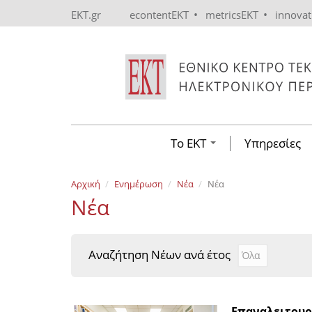
Skip to main content
•
•
EKT.gr
econtentEKT
metricsEKT
innova
Το ΕΚΤ
Υπηρεσίες
Αρχική
Ενημέρωση
Νέα
Νέα
Νέα
Αναζήτηση Νέων ανά έτος
Αναζήτηση Νέ
Year
Επαναλειτουρ