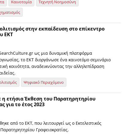
ητα
Καινοτομία
Τεχνητή Νοημοσύνη
χηματισμός
ολιτισμός στην εκπαίδευση στο επίκεντρο
υ ΕΚΤ
 SearchCulture.gr ως μια δυναμική πλατφόρμα
τογνωσίας, το ΕΚΤ διοργάνωσε ένα καινοτόμο σεμινάριο
υτική κοινότητα, αναδεικνύοντας την αλληλεπίδραση
αιδείας.
ολιτισμός
Ψηφιακό Περιεχόμενο
 η ετήσια Έκθεση του Παρατηρητηρίου
ς για το έτος 2023
ηκε από το ΕΚΤ, που λειτουργεί ως ο Εκτελεστικός
Παρατηρητηρίου Γραφειοκρατίας.