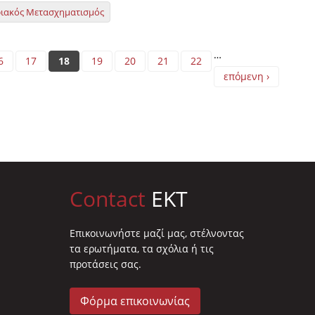
ιακός Μετασχηματισμός
…
6
17
18
19
20
21
22
επόμενη ›
Contact
EKT
Επικοινωνήστε μαζί μας, στέλνοντας
τα ερωτήματα, τα σχόλια ή τις
προτάσεις σας.
Φόρμα επικοινωνίας