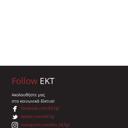
Follow
EKT
Ακολουθήστε μας
στα κοινωνικά δίκτυα!
facebook.com/EKTgr
twitter.com/EKTgr
instagram.com/the_EKTgr